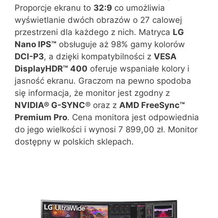
Proporcje ekranu to
32:9
co umożliwia
wyświetlanie dwóch obrazów o 27 calowej
przestrzeni dla każdego z nich. Matryca
LG
Nano IPS™
obsługuje aż 98% gamy kolorów
DCI-P3
, a dzięki kompatybilności z
VESA
DisplayHDR™ 400
oferuje wspaniałe kolory i
jasność ekranu. Graczom na pewno spodoba
się informacja, że monitor jest zgodny z
NVIDIA® G-SYNC
® oraz z
AMD FreeSync™
Premium Pro
. Cena monitora jest odpowiednia
do jego wielkości i wynosi 7 899,00 zł. Monitor
dostępny w polskich sklepach.