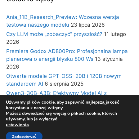
Ania_11B_Research_Preview: Wczesna wersja
testowa naszego modelu
23 lipca 2026
Czy LLM może „zobaczyć” przyszłość?
11 lutego
2026
Premiera Godox AD800Pro: Profesjonalna lampa
plenerowa o energii błysku 800 Ws
13 stycznia
2026
Otwarte modele GPT-OSS: 20B i 120B nowym
standardem AI
6 sierpnia 2025
Qwen3-30B-A3B: Efektywny Model AI z
Architekturą Ekspertów i Długim Kontekstem
30
Używamy plików cookie, aby zapewnić najlepszą jakość
korzystania z naszej witryny.
lipca 2025
Możesz dowiedzieć się więcej o plikach cookie, których
używamy, lub je wyłączyć
ustawienia
.
© 2026 BLOG TECHNOLOGICZNY Gadzety360.pl
•
Zbudowany z
GeneratePress
Zaakceptować