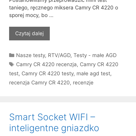
taniego, ręcznego miksera Camry CR 4220 o
sporej mocy, bo …
Czytaj dalej
Kategorie
Nasze testy
,
RTV/AGD
,
Testy - małe AGD
Tagi
Camry CR 4220 recenzja
,
Camry CR 4220
test
,
Camry CR 4220 testy
,
małe agd test
,
recenzja Camry CR 4220
,
recenzje
Smart Socket WIFI –
inteligentne gniazdko