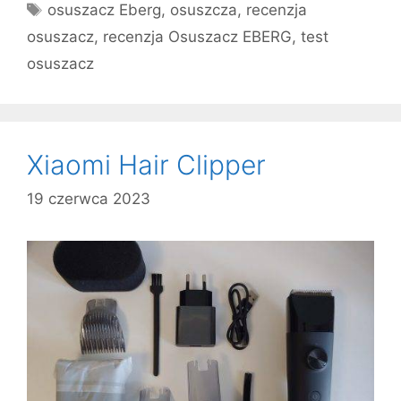
Tagi
osuszacz Eberg
,
osuszcza
,
recenzja
osuszacz
,
recenzja Osuszacz EBERG
,
test
osuszacz
Xiaomi Hair Clipper
19 czerwca 2023