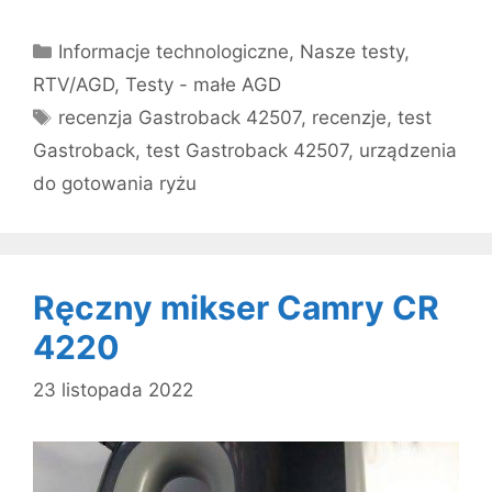
Kategorie
Informacje technologiczne
,
Nasze testy
,
RTV/AGD
,
Testy - małe AGD
Tagi
recenzja Gastroback 42507
,
recenzje
,
test
Gastroback
,
test Gastroback 42507
,
urządzenia
do gotowania ryżu
Ręczny mikser Camry CR
4220
23 listopada 2022