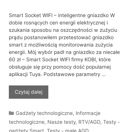
Smart Socket WIFI – inteligentne gniazdko W
dobie rosnących cen energii elektrycznej i
szukania sposobu na oszczędności w zużyciu
prądu postanowiłem przetestować gniazdko
smart z możliwością monitorowania zużycia
energii. Mój wybór padł na gniazdko za niecałe
60 zł – Smart Socket WIFI firmy KOBI, które
obsługuje się przy pomocy dość popularnej
aplikacji Tuya. Podstawowe parametry …
Czytaj dalej
Kategorie
Gadżety technologiczne
,
Informacje
technologiczne
,
Nasze testy
,
RTV/AGD
,
Testy -
gadżety Smart
,
Testy - małe AGD