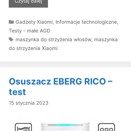
Czytaj dalej
Kategorie
Gadżety Xiaomi
,
Informacje technologiczne
,
Testy - małe AGD
Tagi
maszynka do strzyżenia włosów
,
maszynka
do strzyżenia Xiaomi
Osuszacz EBERG RICO –
test
15 stycznia 2023