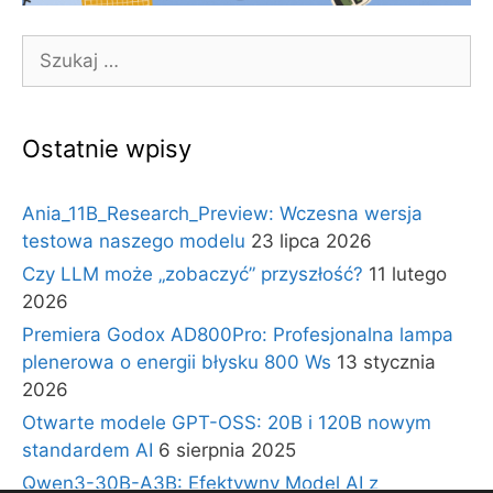
Szukaj:
Ostatnie wpisy
Ania_11B_Research_Preview: Wczesna wersja
testowa naszego modelu
23 lipca 2026
Czy LLM może „zobaczyć” przyszłość?
11 lutego
2026
Premiera Godox AD800Pro: Profesjonalna lampa
plenerowa o energii błysku 800 Ws
13 stycznia
2026
Otwarte modele GPT-OSS: 20B i 120B nowym
standardem AI
6 sierpnia 2025
Qwen3-30B-A3B: Efektywny Model AI z