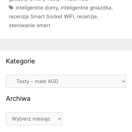
Tagi
inteligentne domy
,
inteligentne gniazdka
,
recenzja Smart Socket WIFI
,
recenzje
,
sterowanie smart
Kategorie
Kategorie
Archiwa
Archiwa