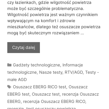
czy łazienkach, gdzie wilgotność powietrza
może być szczególnie problematyczna.
Wilgotność powietrza jest ważnym czynnikiem
wpływającym na komfort i zdrowie
mieszkańców, dlatego też osuszacze powietrza
mogą być skutecznym rozwiązaniem …
Czytaj dalej
Kategorie
Gadżety technologiczne
,
Informacje
technologiczne
,
Nasze testy
,
RTV/AGD
,
Testy -
małe AGD
Tagi
Osuszacz EBERG RICO test
,
Osuszacz
EBERG test
,
Osuszacz test
,
recenzja Osuszacz
EBERG
,
recenzja Osuszacz EBERG RICO
,
recenzje
,
test osuszaczy powietrza