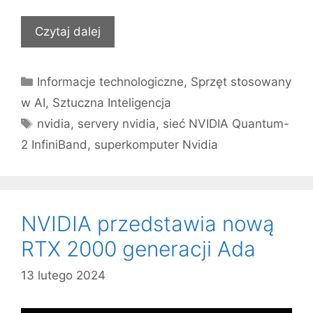
Czytaj dalej
Kategorie
Informacje technologiczne
,
Sprzęt stosowany
w AI
,
Sztuczna Inteligencja
Tagi
nvidia
,
servery nvidia
,
sieć NVIDIA Quantum-
2 InfiniBand
,
superkomputer Nvidia
NVIDIA przedstawia nową
RTX 2000 generacji Ada
13 lutego 2024