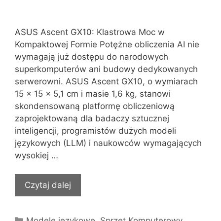
ASUS Ascent GX10: Klastrowa Moc w
Kompaktowej Formie Potężne obliczenia AI nie
wymagają już dostępu do narodowych
superkomputerów ani budowy dedykowanych
serwerowni. ASUS Ascent GX10, o wymiarach
15 × 15 × 5,1 cm i masie 1,6 kg, stanowi
skondensowaną platformę obliczeniową
zaprojektowaną dla badaczy sztucznej
inteligencji, programistów dużych modeli
językowych (LLM) i naukowców wymagających
wysokiej …
Czytaj dalej
Kategorie
Modele językowe
,
Sprzęt Komputerowy
,