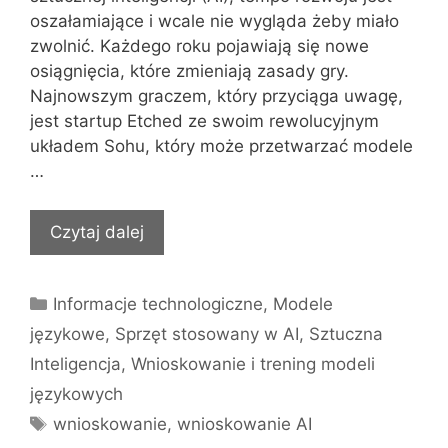
oszałamiające i wcale nie wygląda żeby miało
zwolnić. Każdego roku pojawiają się nowe
osiągnięcia, które zmieniają zasady gry.
Najnowszym graczem, który przyciąga uwagę,
jest startup Etched ze swoim rewolucyjnym
układem Sohu, który może przetwarzać modele
…
Czytaj dalej
Kategorie
Informacje technologiczne
,
Modele
językowe
,
Sprzęt stosowany w AI
,
Sztuczna
Inteligencja
,
Wnioskowanie i trening modeli
językowych
Tagi
wnioskowanie
,
wnioskowanie AI