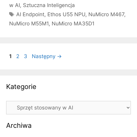
w AI
,
Sztuczna Inteligencja
Tagi
AI Endpoint
,
Ethos U55 NPU
,
NuMicro M467
,
NuMicro M55M1
,
NuMicro MA35D1
Strona
Strona
Strona
1
2
3
Następny
→
Kategorie
Kategorie
Archiwa