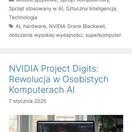
Sprzęt stosowany w AI
,
Sztuczna Inteligencja
,
Technologia
Tagi
AI
,
hardware
,
NVIDIA Grace Blackwell
,
obliczenia wysokiej wydajności
,
superkomputer
NVIDIA Project Digits:
Rewolucja w Osobistych
Komputerach AI
7 stycznia 2025