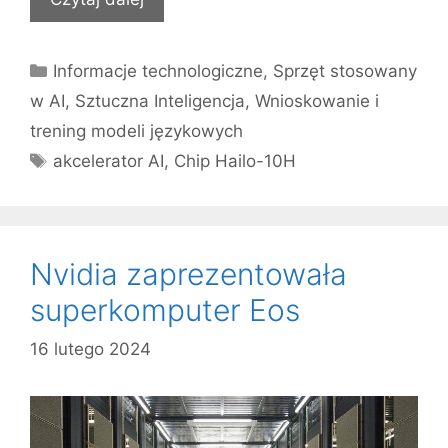
Kategorie
Informacje technologiczne
,
Sprzęt stosowany
w AI
,
Sztuczna Inteligencja
,
Wnioskowanie i
trening modeli językowych
Tagi
akcelerator AI
,
Chip Hailo-10H
Nvidia zaprezentowała
superkomputer Eos
16 lutego 2024