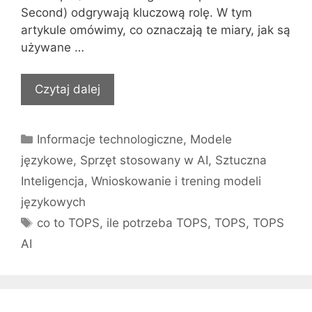
Second) odgrywają kluczową rolę. W tym
artykule omówimy, co oznaczają te miary, jak są
używane …
Czytaj dalej
Kategorie
Informacje technologiczne
,
Modele
językowe
,
Sprzęt stosowany w AI
,
Sztuczna
Inteligencja
,
Wnioskowanie i trening modeli
językowych
Tagi
co to TOPS
,
ile potrzeba TOPS
,
TOPS
,
TOPS
AI