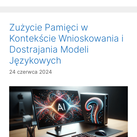
Zużycie Pamięci w
Kontekście Wnioskowania i
Dostrajania Modeli
Językowych
24 czerwca 2024