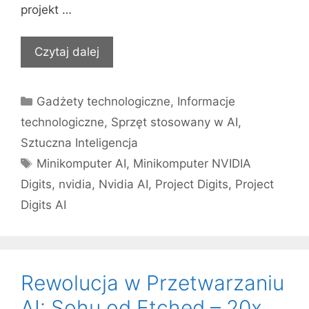
projekt …
Czytaj dalej
Kategorie
Gadżety technologiczne
,
Informacje
technologiczne
,
Sprzęt stosowany w AI
,
Sztuczna Inteligencja
Tagi
Minikomputer AI
,
Minikomputer NVIDIA
Digits
,
nvidia
,
Nvidia AI
,
Project Digits
,
Project
Digits AI
Rewolucja w Przetwarzaniu
AI: Sohu od Etched – 20x