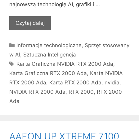
najnowszą technologię AI, grafiki i …
Czytaj dalej
Kategorie
Informacje technologiczne
,
Sprzęt stosowany
w AI
,
Sztuczna Inteligencja
Tagi
Karta Graficzna NVIDIA RTX 2000 Ada
,
Karta Graficzna RTX 2000 Ada
,
Karta NVIDIA
RTX 2000 Ada
,
Karta RTX 2000 Ada
,
nvidia
,
NVIDIA RTX 2000 Ada
,
RTX 2000
,
RTX 2000
Ada
AAEON UP XTREME 7100