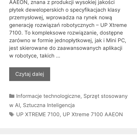
AAEON, znana z produkcji wysokiej jakości
płytek deweloperskich o specyfikacjach klasy
przemysłowej, wprowadza na rynek nową
generację rozwiązań robotycznych – UP Xtreme
7100. To kompleksowe rozwiązanie, dostępne
zarówno w formie jednopłytkowej, jak i Mini PC,
jest skierowane do zaawansowanych aplikacji
w robotyce, takich …
Czytaj dalej
Kategorie
Informacje technologiczne
,
Sprzęt stosowany
w AI
,
Sztuczna Inteligencja
Tagi
UP XTREME 7100
,
UP Xtreme 7100 AAEON