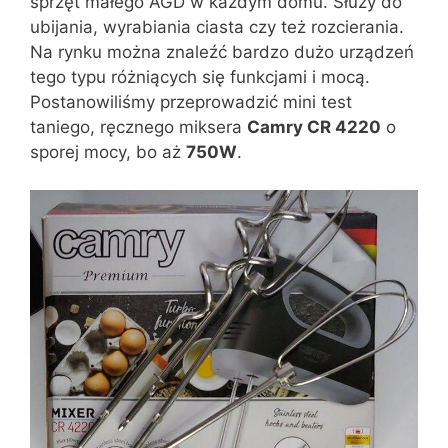
sprzęt małego AGD w każdym domu. Służy do
ubijania, wyrabiania ciasta czy też rozcierania.
Na rynku można znaleźć bardzo dużo urządzeń
tego typu różniących się funkcjami i mocą.
Postanowiliśmy przeprowadzić mini test
taniego, ręcznego miksera
Camry CR 4220
o
sporej mocy, bo aż
750W
.