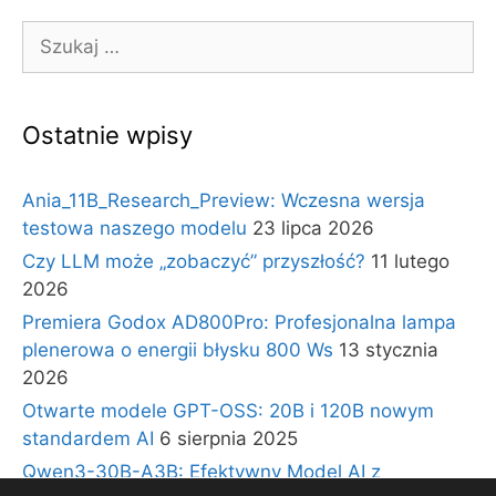
Szukaj:
Ostatnie wpisy
Ania_11B_Research_Preview: Wczesna wersja
testowa naszego modelu
23 lipca 2026
Czy LLM może „zobaczyć” przyszłość?
11 lutego
2026
Premiera Godox AD800Pro: Profesjonalna lampa
plenerowa o energii błysku 800 Ws
13 stycznia
2026
Otwarte modele GPT-OSS: 20B i 120B nowym
standardem AI
6 sierpnia 2025
Qwen3-30B-A3B: Efektywny Model AI z