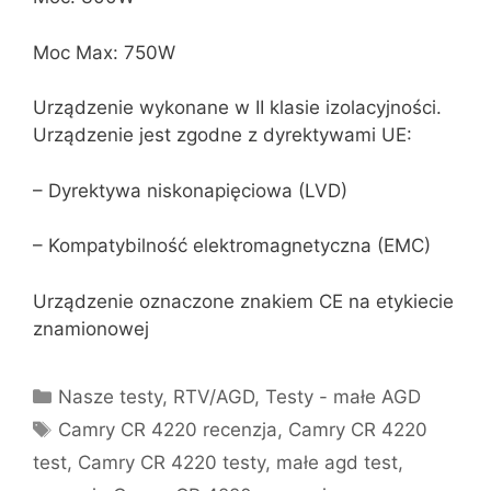
Moc Max: 750W
Urządzenie wykonane w II klasie izolacyjności.
Urządzenie jest zgodne z dyrektywami UE:
– Dyrektywa niskonapięciowa (LVD)
– Kompatybilność elektromagnetyczna (EMC)
Urządzenie oznaczone znakiem CE na etykiecie
znamionowej
Kategorie
Nasze testy
,
RTV/AGD
,
Testy - małe AGD
Tagi
Camry CR 4220 recenzja
,
Camry CR 4220
test
,
Camry CR 4220 testy
,
małe agd test
,