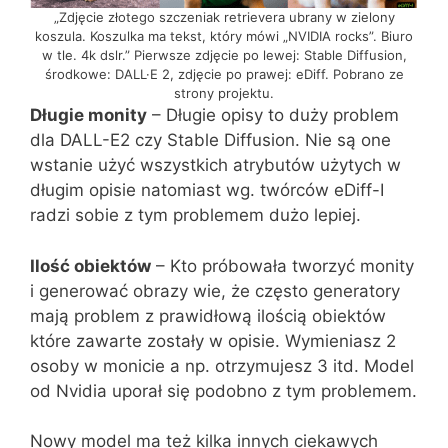
„Zdjęcie złotego szczeniak retrievera ubrany w zielony
koszula. Koszulka ma tekst, który mówi „NVIDIA rocks”. Biuro
w tle. 4k dslr.” Pierwsze zdjęcie po lewej: Stable Diffusion,
środkowe: DALL·E 2, zdjęcie po prawej: eDiff. Pobrano ze
strony projektu.
Długie monity
– Długie opisy to duży problem
dla DALL-E2 czy Stable Diffusion. Nie są one
wstanie użyć wszystkich atrybutów użytych w
długim opisie natomiast wg. twórców eDiff-I
radzi sobie z tym problemem dużo lepiej.
Ilość obiektów
– Kto próbowała tworzyć monity
i generować obrazy wie, że często generatory
mają problem z prawidłową ilością obiektów
które zawarte zostały w opisie. Wymieniasz 2
osoby w monicie a np. otrzymujesz 3 itd. Model
od Nvidia uporał się podobno z tym problemem.
Nowy model ma też kilka innych ciekawych