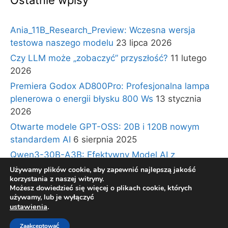
Ostatnie wpisy
Ania_11B_Research_Preview: Wczesna wersja
testowa naszego modelu
23 lipca 2026
Czy LLM może „zobaczyć” przyszłość?
11 lutego
2026
Premiera Godox AD800Pro: Profesjonalna lampa
plenerowa o energii błysku 800 Ws
13 stycznia
2026
Otwarte modele GPT-OSS: 20B i 120B nowym
standardem AI
6 sierpnia 2025
Qwen3-30B-A3B: Efektywny Model AI z
Architekturą Ekspertów i Długim Kontekstem
30
Używamy plików cookie, aby zapewnić najlepszą jakość
korzystania z naszej witryny.
lipca 2025
Możesz dowiedzieć się więcej o plikach cookie, których
używamy, lub je wyłączyć
ustawienia
.
© 2026 BLOG TECHNOLOGICZNY Gadzety360.pl
•
Zaakceptować
Zbudowany z
GeneratePress