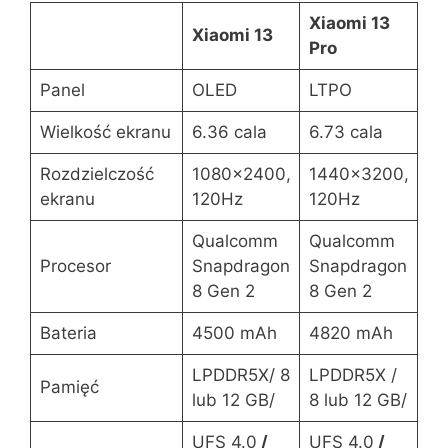
Xiaomi 13
Xiaomi 13
Pro
Panel
OLED
LTPO
Wielkość ekranu
6.36 cala
6.73 cala
Rozdzielczość
1080×2400,
1440×3200,
ekranu
120Hz
120Hz
Qualcomm
Qualcomm
Procesor
Snapdragon
Snapdragon
8 Gen 2
8 Gen 2
Bateria
4500 mAh
4820 mAh
LPDDR5X/ 8
LPDDR5X /
Pamięć
lub 12 GB/
8 lub 12 GB/
UFS 4.0
/
UFS 4.0
/