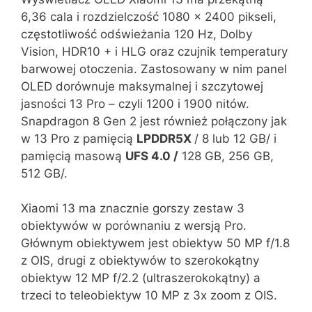
6,36 cala i rozdzielczość 1080 x 2400 pikseli,
częstotliwość odświeżania 120 Hz, Dolby
Vision, HDR10 + i HLG oraz czujnik temperatury
barwowej otoczenia. Zastosowany w nim panel
OLED dorównuje maksymalnej i szczytowej
jasności 13 Pro – czyli 1200 i 1900 nitów.
Snapdragon 8 Gen 2 jest również połączony jak
w 13 Pro z pamięcią
LPDDR5X
/ 8 lub 12 GB/ i
pamięcią masową
UFS 4.0 /
128 GB, 256 GB,
512 GB/.
Xiaomi 13 ma znacznie gorszy zestaw 3
obiektywów w porównaniu z wersją Pro.
Głównym obiektywem jest obiektyw 50 MP f/1.8
z OIS, drugi z obiektywów to szerokokątny
obiektyw 12 MP f/2.2 (ultraszerokokątny) a
trzeci to teleobiektyw 10 MP z 3x zoom z OIS.