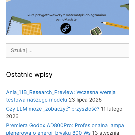
Szukaj:
Ostatnie wpisy
Ania_11B_Research_Preview: Wczesna wersja
testowa naszego modelu
23 lipca 2026
Czy LLM może „zobaczyć” przyszłość?
11 lutego
2026
Premiera Godox AD800Pro: Profesjonalna lampa
plenerowa o energii błysku 800 Ws
13 stycznia