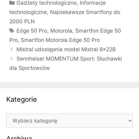
Kategorie
Gadżety technologiczne
,
Informacje
technologiczne
,
Najciekawsze Smartfony do
2000 PLN
Tagi
Edge 50 Pro
,
Motorola
,
Smartfon Edge 50
Pro
,
Smartfon Motorola Edge 50 Pro
Mistral udostępnia model Mixtral 8x22B
Sennheiser MOMENTUM Sport: Słuchawki
dla Sportowców
Kategorie
Kategorie
Archiwa