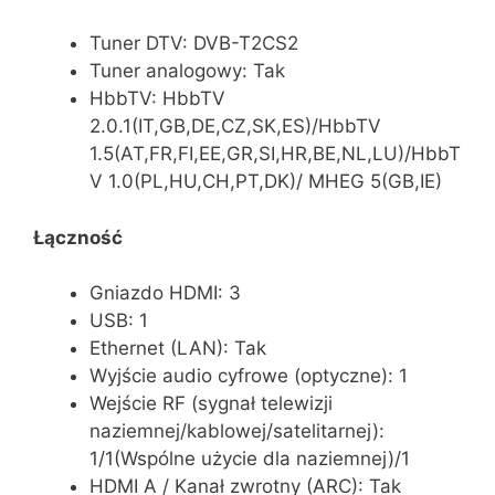
Tuner DTV: DVB-T2CS2
Tuner analogowy: Tak
HbbTV: HbbTV
2.0.1(IT,GB,DE,CZ,SK,ES)/HbbTV
1.5(AT,FR,FI,EE,GR,SI,HR,BE,NL,LU)/HbbT
V 1.0(PL,HU,CH,PT,DK)/ MHEG 5(GB,IE)
Łączność
Gniazdo HDMI: 3
USB: 1
Ethernet (LAN): Tak
Wyjście audio cyfrowe (optyczne): 1
Wejście RF (sygnał telewizji
naziemnej/kablowej/satelitarnej):
1/1(Wspólne użycie dla naziemnej)/1
HDMI A / Kanał zwrotny (ARC): Tak