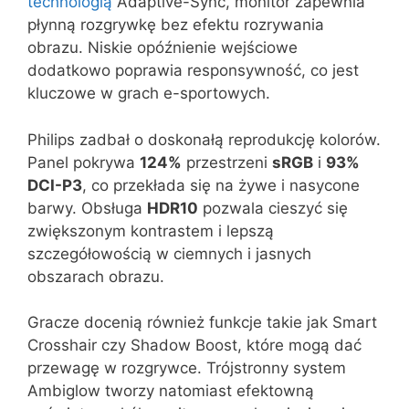
technologią
Adaptive-Sync, monitor zapewnia
płynną rozgrywkę bez efektu rozrywania
obrazu. Niskie opóźnienie wejściowe
dodatkowo poprawia responsywność, co jest
kluczowe w grach e-sportowych.
Philips zadbał o doskonałą reprodukcję kolorów.
Panel pokrywa
124%
przestrzeni
sRGB
i
93%
DCI-P3
, co przekłada się na żywe i nasycone
barwy. Obsługa
HDR10
pozwala cieszyć się
zwiększonym kontrastem i lepszą
szczegółowością w ciemnych i jasnych
obszarach obrazu.
Gracze docenią również funkcje takie jak Smart
Crosshair czy Shadow Boost, które mogą dać
przewagę w rozgrywce. Trójstronny system
Ambiglow tworzy natomiast efektowną