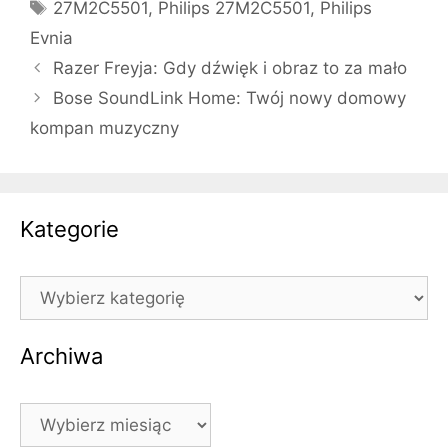
Tagi
27M2C5501
,
Philips 27M2C5501
,
Philips
Evnia
Razer Freyja: Gdy dźwięk i obraz to za mało
Bose SoundLink Home: Twój nowy domowy
kompan muzyczny
Kategorie
Kategorie
Archiwa
Archiwa