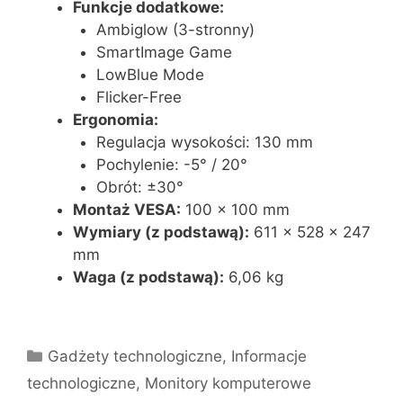
Funkcje dodatkowe:
Ambiglow (3-stronny)
SmartImage Game
LowBlue Mode
Flicker-Free
Ergonomia:
Regulacja wysokości: 130 mm
Pochylenie: -5° / 20°
Obrót: ±30°
Montaż VESA:
100 x 100 mm
Wymiary (z podstawą):
611 x 528 x 247
mm
Waga (z podstawą):
6,06 kg
Kategorie
Gadżety technologiczne
,
Informacje
technologiczne
,
Monitory komputerowe