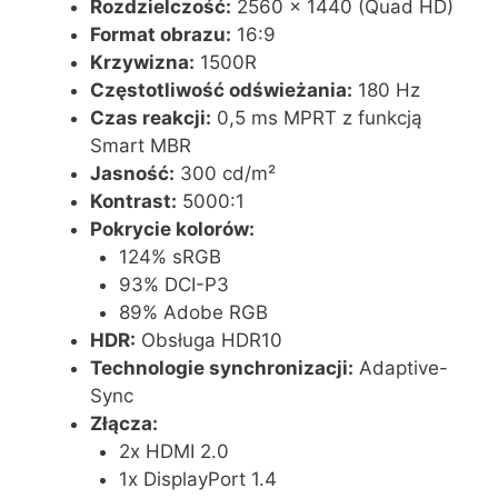
Rozdzielczość:
2560 x 1440 (Quad HD)
Format obrazu:
16:9
Krzywizna:
1500R
Częstotliwość odświeżania:
180 Hz
Czas reakcji:
0,5 ms MPRT z funkcją
Smart MBR
Jasność:
300 cd/m²
Kontrast:
5000:1
Pokrycie kolorów:
124% sRGB
93% DCI-P3
89% Adobe RGB
HDR:
Obsługa HDR10
Technologie synchronizacji:
Adaptive-
Sync
Złącza:
2x HDMI 2.0
1x DisplayPort 1.4