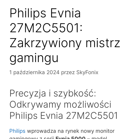
Philips Evnia
27M2C5501:
Zakrzywiony mistrz
gamingu
1 października 2024
przez
SkyFonix
Precyzja i szybkość:
Odkrywamy możliwości
Philips Evnia 27M2C5501
Philips
wprowadza na rynek nowy monitor
gamingowy z serii
Evnia 5000
– model