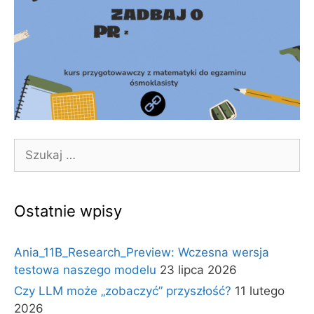
Szukaj:
Ostatnie wpisy
Ania_11B_Research_Preview: Wczesna wersja
testowa naszego modelu
23 lipca 2026
Czy LLM może „zobaczyć” przyszłość?
11 lutego
2026