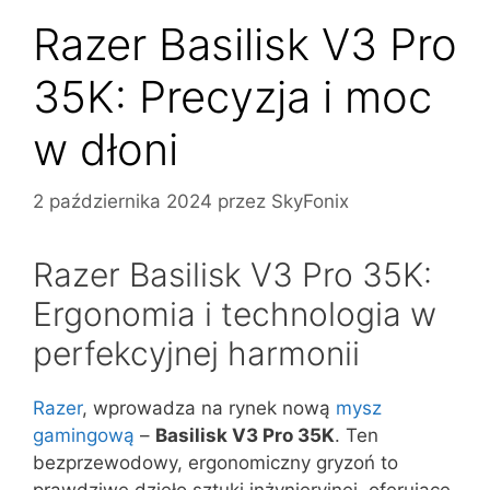
Razer Basilisk V3 Pro
35K: Precyzja i moc
w dłoni
2 października 2024
przez
SkyFonix
Razer Basilisk V3 Pro 35K:
Ergonomia i technologia w
perfekcyjnej harmonii
Razer
, wprowadza na rynek nową
mysz
gamingową
–
Basilisk V3 Pro 35K
. Ten
bezprzewodowy, ergonomiczny gryzoń to