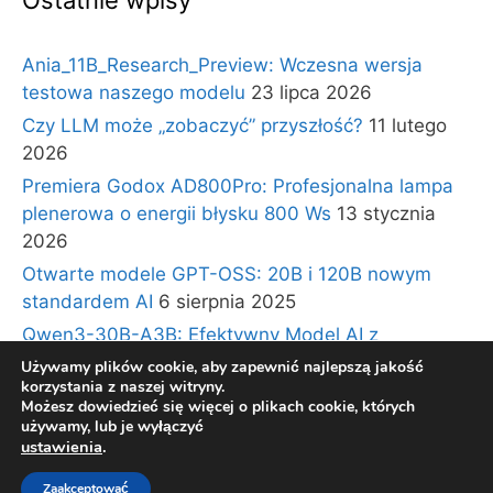
Ostatnie wpisy
Ania_11B_Research_Preview: Wczesna wersja
testowa naszego modelu
23 lipca 2026
Czy LLM może „zobaczyć” przyszłość?
11 lutego
2026
Premiera Godox AD800Pro: Profesjonalna lampa
plenerowa o energii błysku 800 Ws
13 stycznia
2026
Otwarte modele GPT-OSS: 20B i 120B nowym
standardem AI
6 sierpnia 2025
Qwen3-30B-A3B: Efektywny Model AI z
Architekturą Ekspertów i Długim Kontekstem
30
Używamy plików cookie, aby zapewnić najlepszą jakość
korzystania z naszej witryny.
lipca 2025
Możesz dowiedzieć się więcej o plikach cookie, których
używamy, lub je wyłączyć
ustawienia
.
© 2026 BLOG TECHNOLOGICZNY Gadzety360.pl
•
Zaakceptować
Zbudowany z
GeneratePress