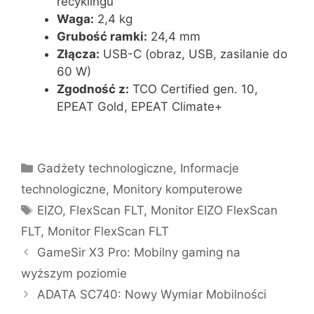
recyklingu
Waga:
2,4 kg
Grubość ramki:
24,4 mm
Złącza:
USB-C (obraz, USB, zasilanie do
60 W)
Zgodność z:
TCO Certified gen. 10,
EPEAT Gold, EPEAT Climate+
Kategorie
Gadżety technologiczne
,
Informacje
technologiczne
,
Monitory komputerowe
Tagi
EIZO
,
FlexScan FLT
,
Monitor EIZO FlexScan
FLT
,
Monitor FlexScan FLT
GameSir X3 Pro: Mobilny gaming na
wyższym poziomie
ADATA SC740: Nowy Wymiar Mobilności