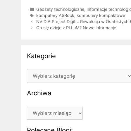
Kategorie
Gadżety technologiczne
,
Informacje technologi
Tagi
komputery ASRock
,
komputery kompaktowe
NVIDIA Project Digits: Rewolucja w Osobistych
Co się dzieje z PLLuM? Nowe informacje
Kategorie
Kategorie
Archiwa
Archiwa
Polecane Blogi: