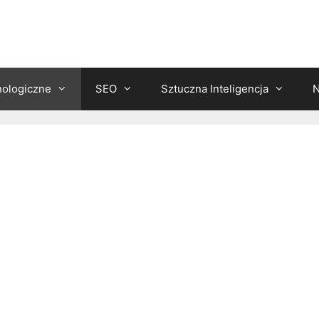
nologiczne
SEO
Sztuczna Inteligencja
N