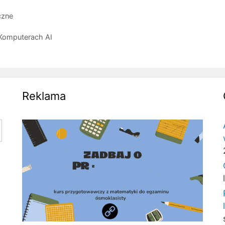
czne
 Komputerach AI
Reklama