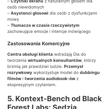
–
Czytniki ekranu
z naturalnym głosem dla
osób niewidomych
–
Asystenci głosowi
dla osób z dysfunkcjami
mowy
–
Tłumacze w czasie rzeczywistym
zachowujące emocje i intencje mówiącego
Zastosowania Komercyjne
Centra obsługi klienta
wdrażają Dia do
tworzenia
wirtualnych konsultantów
, którzy
brzmią jak prawdziwi ludzie.
Przemysł
rozrywkowy
wykorzystuje model do
dubbingu
filmów
i
tworzenia audiobook-ów
z
ekspresyjnym czytaniem.
5. Kontext-Bench od Black
Forest Labs: Sędzia