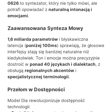
0626
to syntezator, który nie tylko mówi, ale
potrafi
opowiadać
z
naturalną intonacją i
emocjami
.
Zaawansowana Synteza Mowy
1,6 miliarda parametrów
i błyskawiczna
latencja (
poniżej 100ms
) sprawiają, że głosowe
interfejsy stają się bardziej naturalne niż
kiedykolwiek. Ton i emocje można precyzyjnie
dostroić w
ponad 40 językach i dialektach
, z
obsługą
regionalnych akcentów
i
specjalistycznej terminologii
.
Przełom w Dostępności
Model Dia rewolucjonizuje dostępność
technologii: