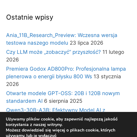
Ostatnie wpisy
Ania_11B_Research_Preview: Wczesna wersja
testowa naszego modelu
23 lipca 2026
Czy LLM może „zobaczyć” przyszłość?
11 lutego
2026
Premiera Godox AD800Pro: Profesjonalna lampa
plenerowa o energii błysku 800 Ws
13 stycznia
2026
Otwarte modele GPT-OSS: 20B i 120B nowym
standardem AI
6 sierpnia 2025
Qwen3-30B-A3B: Efektywny Model AI z
Architekturą Ekspertów i Długim Kontekstem
30
Używamy plików cookie, aby zapewnić najlepszą jakość
korzystania z naszej witryny.
lipca 2025
Możesz dowiedzieć się więcej o plikach cookie, których
używamy, lub je wyłączyć