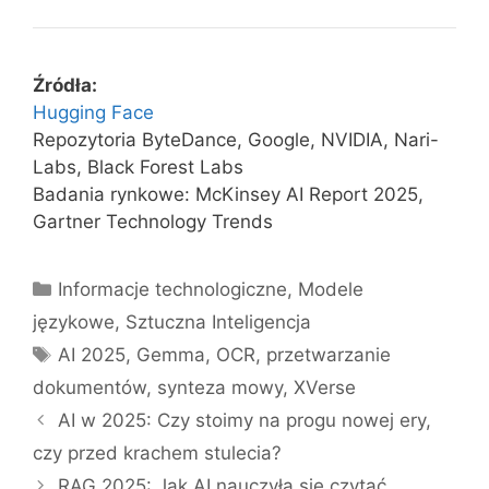
Źródła:
Hugging Face
Repozytoria ByteDance, Google, NVIDIA, Nari-
Labs, Black Forest Labs
Badania rynkowe: McKinsey AI Report 2025,
Gartner Technology Trends
Kategorie
Informacje technologiczne
,
Modele
językowe
,
Sztuczna Inteligencja
Tagi
AI 2025
,
Gemma
,
OCR
,
przetwarzanie
dokumentów
,
synteza mowy
,
XVerse
AI w 2025: Czy stoimy na progu nowej ery,
czy przed krachem stulecia?
RAG 2025: Jak AI nauczyła się czytać