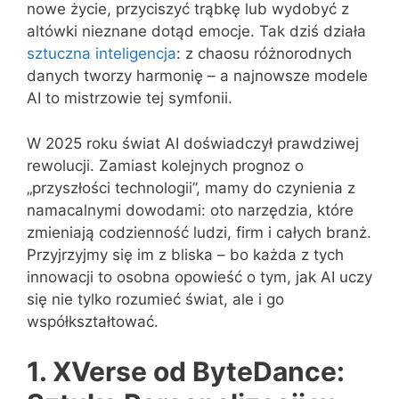
nowe życie, przyciszyć trąbkę lub wydobyć z
altówki nieznane dotąd emocje. Tak dziś działa
sztuczna inteligencja
: z chaosu różnorodnych
danych tworzy harmonię – a najnowsze modele
AI to mistrzowie tej symfonii.
W 2025 roku świat AI doświadczył prawdziwej
rewolucji. Zamiast kolejnych prognoz o
„przyszłości technologii”, mamy do czynienia z
namacalnymi dowodami: oto narzędzia, które
zmieniają codzienność ludzi, firm i całych branż.
Przyjrzyjmy się im z bliska – bo każda z tych
innowacji to osobna opowieść o tym, jak AI uczy
się nie tylko rozumieć świat, ale i go
współkształtować.
1. XVerse od ByteDance: