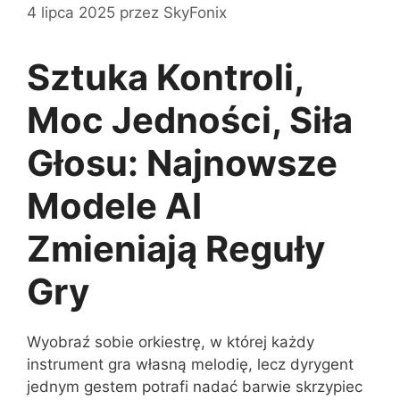
4 lipca 2025
przez
SkyFonix
Sztuka Kontroli,
Moc Jedności, Siła
Głosu: Najnowsze
Modele AI
Zmieniają Reguły
Gry
Wyobraź sobie orkiestrę, w której każdy
instrument gra własną melodię, lecz dyrygent
jednym gestem potrafi nadać barwie skrzypiec