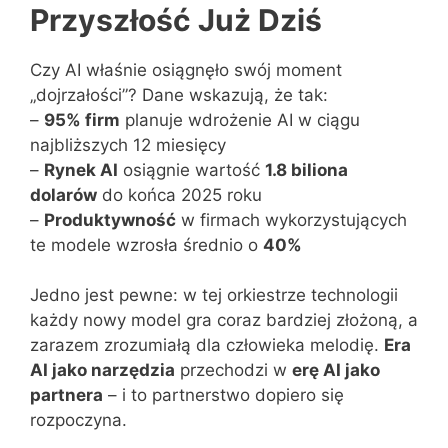
Przyszłość Już Dziś
Czy AI właśnie osiągnęło swój moment
„dojrzałości”? Dane wskazują, że tak:
–
95% firm
planuje wdrożenie AI w ciągu
najbliższych 12 miesięcy
–
Rynek AI
osiągnie wartość
1.8 biliona
dolarów
do końca 2025 roku
–
Produktywność
w firmach wykorzystujących
te modele wzrosła średnio o
40%
Jedno jest pewne: w tej orkiestrze technologii
każdy nowy model gra coraz bardziej złożoną, a
zarazem zrozumiałą dla człowieka melodię.
Era
AI jako narzędzia
przechodzi w
erę AI jako
partnera
– i to partnerstwo dopiero się
rozpoczyna.