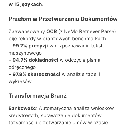
w 15 językach
.
Przełom w Przetwarzaniu Dokumentów
Zaawansowany
OCR
(z NeMo Retriever Parse)
bije rekordy w branżowych benchmarkach:
–
99.2% precyzji
w rozpoznawaniu tekstu
maszynowego
–
94.7% dokładności
w odczycie pisma
odręcznego
–
97.8% skuteczności
w analizie tabel i
wykresów
Transformacja Branż
Bankowość
: Automatyczna analiza wniosków
kredytowych, sprawdzanie dokumentów
tożsamości i przetwarzanie umów w czasie