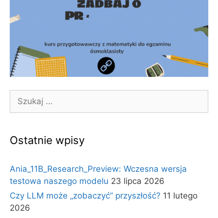
Szukaj:
Ostatnie wpisy
Ania_11B_Research_Preview: Wczesna wersja
testowa naszego modelu
23 lipca 2026
Czy LLM może „zobaczyć” przyszłość?
11 lutego
2026