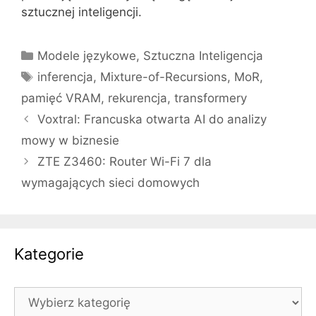
sztucznej inteligencji.
Kategorie
Modele językowe
,
Sztuczna Inteligencja
Tagi
inferencja
,
Mixture-of-Recursions
,
MoR
,
pamięć VRAM
,
rekurencja
,
transformery
Voxtral: Francuska otwarta AI do analizy
mowy w biznesie
ZTE Z3460: Router Wi-Fi 7 dla
wymagających sieci domowych
Kategorie
Kategorie