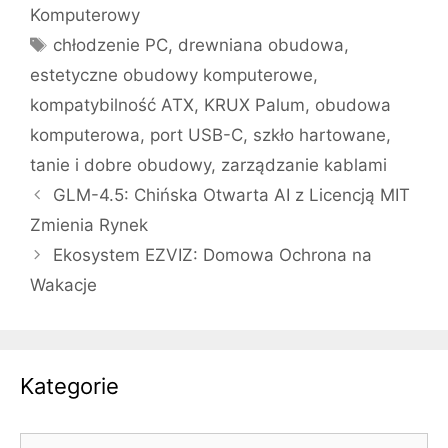
Komputerowy
Tagi
chłodzenie PC
,
drewniana obudowa
,
estetyczne obudowy komputerowe
,
kompatybilność ATX
,
KRUX Palum
,
obudowa
komputerowa
,
port USB-C
,
szkło hartowane
,
tanie i dobre obudowy
,
zarządzanie kablami
GLM-4.5: Chińska Otwarta AI z Licencją MIT
Zmienia Rynek
Ekosystem EZVIZ: Domowa Ochrona na
Wakacje
Kategorie
Kategorie