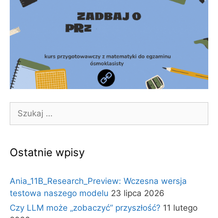
Szukaj:
Ostatnie wpisy
Ania_11B_Research_Preview: Wczesna wersja
testowa naszego modelu
23 lipca 2026
Czy LLM może „zobaczyć” przyszłość?
11 lutego