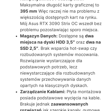
Maksymalna długość karty graficznej to
395 mm
Więc raczej nie ma problemu z
większością dostępnych kart na rynku.
Mój Asus RTX 3090 Strix OC wszedł bez
problemu pozostawiając sporo miejsca.
Magazyn Danych:
Dostępne są
dwa
miejsca na dyski HDD 3,5″
oraz
dwa na
SSD 2,5″
. Brak wsparcia hot-swap czy
rozbudowanych systemów mocowania.
Rozwiązanie wystarczające dla
podstawowych potrzeb, lecz
niewystarczające dla rozbudowanych
systemów przechowywania danych
opartych na klasycznych dyskach.
Zarządzanie Kablami:
Płyta montażowa
posiada podstawowe wycięcia na kable.
Brakuje jednak
zaawansowanych
rozwiązań
jak szerokie kanały, gumowe