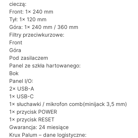
cieczą:
Front: 1× 240 mm
Tył: 1× 120 mm
Góra: 1× 240 mm / 360 mm
Filtry przeciwkurzowe:
Front
Góra
Pod zasilaczem
Panel ze szkła hartowanego:
Bok
Panel I/O:
2× USB-A
1× USB-C
1× słuchawki / mikrofon comb(minijack 3,5 mm)
1× przycisk POWER
1× przycisk RESET
Gwarancja: 24 miesiące
Krux Palum – dane logistyczne: