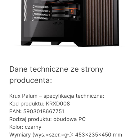
Dane techniczne ze strony
producenta:
Krux Palum – specyfikacja techniczna:
Kod produktu: KRXD008
EAN: 5903018667751
Rodzaj produktu: obudowa PC
Kolor: czarny
Wymiary (wys.×szer.×gł.): 453×235×450 mm