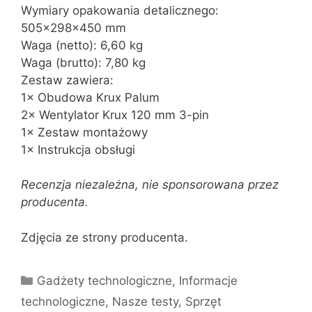
Wymiary opakowania detalicznego:
505×298×450 mm
Waga (netto): 6,60 kg
Waga (brutto): 7,80 kg
Zestaw zawiera:
1× Obudowa Krux Palum
2× Wentylator Krux 120 mm 3-pin
1× Zestaw montażowy
1× Instrukcja obsługi
Recenzja niezależna, nie sponsorowana przez
producenta.
Zdjęcia ze strony producenta.
Kategorie
Gadżety technologiczne
,
Informacje
technologiczne
,
Nasze testy
,
Sprzęt