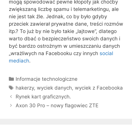
mogą spowodować pewne kłopoty jak choćby
zwiększaną liczbę spamu i telemarketingu, ale
nie jest tak źle. Jednak, co by było gdyby
przeciek zawierał prywatne dane, treści rozmów
itp.? To już by nie było takie „lajtowe”, dlatego
warto dbać o bezpieczeństwo swoich danych i
być bardzo ostrożnym w umieszczaniu danych
„wrażliwych na Facebooku czy innych
social
mediach
.
Kategorie
Informacje technologiczne
Tagi
hakerzy
,
wyciek danych
,
wyciek z Facebooka
Rynek kart graficznych.
Axon 30 Pro – nowy flagowiec ZTE