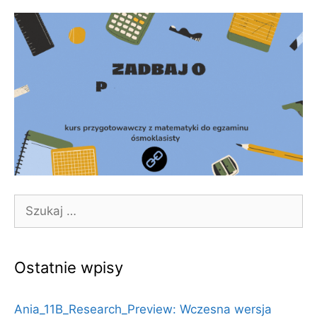
Szukaj:
Ostatnie wpisy
Ania_11B_Research_Preview: Wczesna wersja