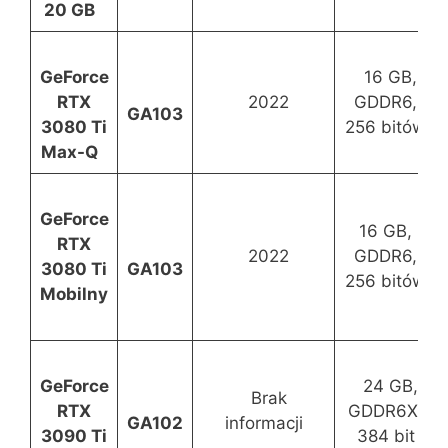
20 GB
GeForce
16 GB,
RTX
2022
GDDR6,
GA103
3080 Ti
256 bitów
Max-Q
GeForce
16 GB,
RTX
2022
GDDR6,
3080 Ti
GA103
256 bitów
Mobilny
GeForce
24 GB,
Brak
RTX
GDDR6X,
GA102
informacji
3090 Ti
384 bit