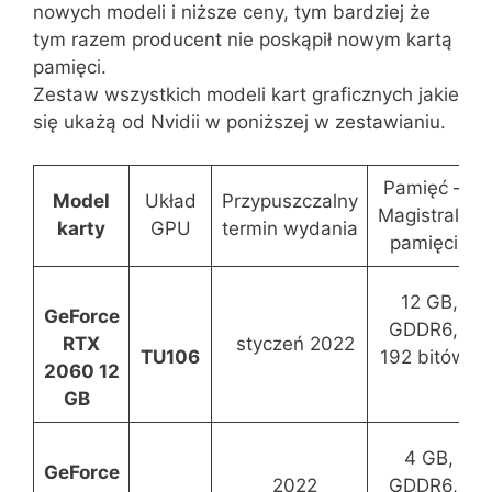
nowych modeli i niższe ceny, tym bardziej że
tym razem producent nie poskąpił nowym kartą
pamięci.
Zestaw wszystkich modeli kart graficznych jakie
się ukażą od Nvidii w poniższej w zestawianiu.
Pamięć –
Model
Układ
Przypuszczalny
Magistrala
karty
GPU
termin wydania
pamięci
12 GB,
GeForce
GDDR6,
RTX
styczeń 2022
TU106
192 bitów
2060 12
GB
4 GB,
GeForce
2022
GDDR6,