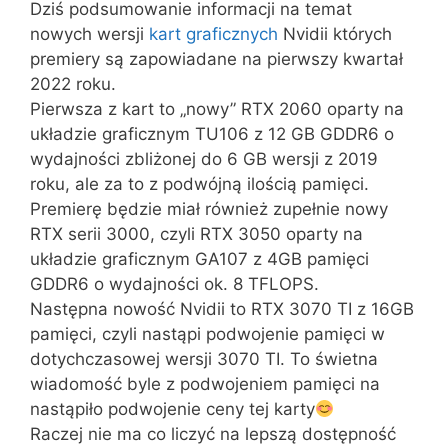
Dziś podsumowanie informacji na temat
nowych wersji
kart graficznych
Nvidii których
premiery są zapowiadane na pierwszy kwartał
2022 roku.
Pierwsza z kart to „nowy” RTX 2060 oparty na
układzie graficznym TU106 z 12 GB GDDR6 o
wydajności zbliżonej do 6 GB wersji z 2019
roku, ale za to z podwójną ilością pamięci.
Premierę będzie miał również zupełnie nowy
RTX serii 3000, czyli RTX 3050 oparty na
układzie graficznym GA107 z 4GB pamięci
GDDR6 o wydajności ok. 8 TFLOPS.
Następna nowość Nvidii to RTX 3070 TI z 16GB
pamięci, czyli nastąpi podwojenie pamięci w
dotychczasowej wersji 3070 TI. To świetna
wiadomość byle z podwojeniem pamięci na
nastąpiło podwojenie ceny tej karty
Raczej nie ma co liczyć na lepszą dostępność