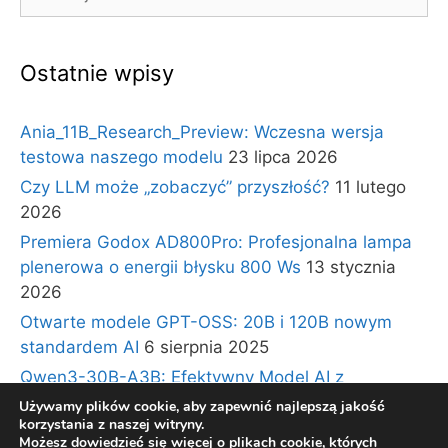
Ostatnie wpisy
Ania_11B_Research_Preview: Wczesna wersja
testowa naszego modelu
23 lipca 2026
Czy LLM może „zobaczyć” przyszłość?
11 lutego
2026
Premiera Godox AD800Pro: Profesjonalna lampa
plenerowa o energii błysku 800 Ws
13 stycznia
2026
Otwarte modele GPT-OSS: 20B i 120B nowym
standardem AI
6 sierpnia 2025
Qwen3-30B-A3B: Efektywny Model AI z
Architekturą Ekspertów i Długim Kontekstem
30
Używamy plików cookie, aby zapewnić najlepszą jakość
korzystania z naszej witryny.
lipca 2025
Możesz dowiedzieć się więcej o plikach cookie, których