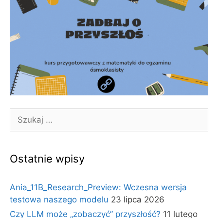
Szukaj:
Ostatnie wpisy
Ania_11B_Research_Preview: Wczesna wersja
testowa naszego modelu
23 lipca 2026
Czy LLM może „zobaczyć” przyszłość?
11 lutego