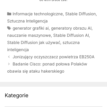
Kategorie
Informacje technologiczne
,
Stable Diffusion
,
Sztuczna Inteligencja
Tagi
generator grafiki ai
,
generatory obrazu AI
,
nauczanie maszynowe
,
Stable Diffusion AI
,
Stable Diffusion jak używać
,
sztuczna
inteligencja
Jonizujący oczyszczacz powietrza EB250A
Badanie Cisco: ponad połowa Polaków
obawia się ataku hakerskiego
Kategorie