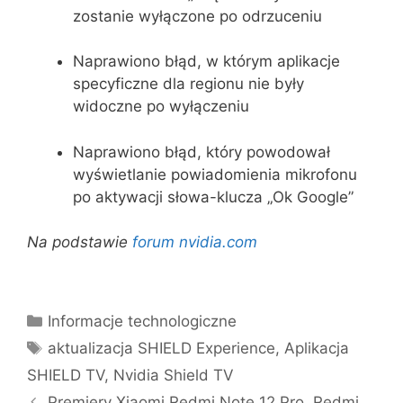
zostanie wyłączone po odrzuceniu
Naprawiono błąd, w którym aplikacje
specyficzne dla regionu nie były
widoczne po wyłączeniu
Naprawiono błąd, który powodował
wyświetlanie powiadomienia mikrofonu
po aktywacji słowa-klucza „Ok Google”
Na podstawie
forum nvidia.com
Kategorie
Informacje technologiczne
Tagi
aktualizacja SHIELD Experience
,
Aplikacja
SHIELD TV
,
Nvidia Shield TV
Premiery Xiaomi Redmi Note 12 Pro, Redmi