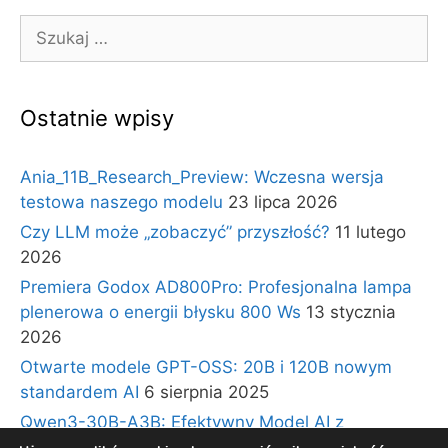
Szukaj:
Ostatnie wpisy
Ania_11B_Research_Preview: Wczesna wersja
testowa naszego modelu
23 lipca 2026
Czy LLM może „zobaczyć” przyszłość?
11 lutego
2026
Premiera Godox AD800Pro: Profesjonalna lampa
plenerowa o energii błysku 800 Ws
13 stycznia
2026
Otwarte modele GPT-OSS: 20B i 120B nowym
standardem AI
6 sierpnia 2025
Qwen3-30B-A3B: Efektywny Model AI z
Architekturą Ekspertów i Długim Kontekstem
30