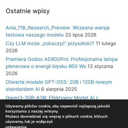
Ostatnie wpisy
Ania_11B_Research_Preview: Wczesna wersja
testowa naszego modelu
23 lipca 2026
Czy LLM może „zobaczyć” przyszłość?
11 lutego
2026
Premiera Godox AD800Pro: Profesjonalna lampa
plenerowa o energii błysku 800 Ws
13 stycznia
2026
Otwarte modele GPT-OSS: 20B i 120B nowym
standardem AI
6 sierpnia 2025
Qwen3-30B-A3B: Efektywny Model AI z
Architekturą Ekspertów i Długim Kontekstem
30
Używamy plików cookie, aby zapewnić najlepszą jakość
korzystania z naszej witryny.
lipca 2025
Możesz dowiedzieć się więcej o plikach cookie, których
używamy, lub je wyłączyć
ustawienia
.