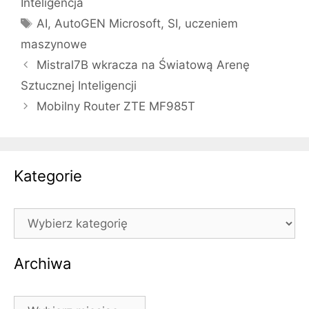
Inteligencja
Tagi
AI
,
AutoGEN Microsoft
,
SI
,
uczeniem
maszynowe
Mistral7B wkracza na Światową Arenę
Sztucznej Inteligencji
Mobilny Router ZTE MF985T
Kategorie
Kategorie
Archiwa
Archiwa