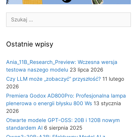
Szukaj:
Ostatnie wpisy
Ania_11B_Research_Preview: Wczesna wersja
testowa naszego modelu
23 lipca 2026
Czy LLM może „zobaczyć” przyszłość?
11 lutego
2026
Premiera Godox AD800Pro: Profesjonalna lampa
plenerowa o energii błysku 800 Ws
13 stycznia
2026
Otwarte modele GPT-OSS: 20B i 120B nowym
standardem AI
6 sierpnia 2025
Qwen3-30B-A3B: Efektywny Model AI z