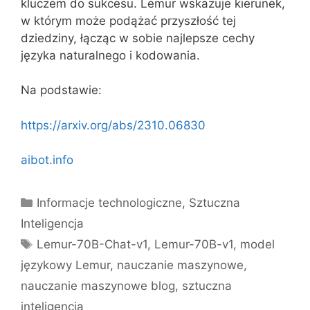
kluczem do sukcesu. Lemur wskazuje kierunek,
w którym może podążać przyszłość tej
dziedziny, łącząc w sobie najlepsze cechy
języka naturalnego i kodowania.
Na podstawie:
https://arxiv.org/abs/2310.06830
aibot.info
Kategorie
Informacje technologiczne
,
Sztuczna
Inteligencja
Tagi
Lemur-70B-Chat-v1
,
Lemur-70B-v1
,
model
językowy Lemur
,
nauczanie maszynowe
,
nauczanie maszynowe blog
,
sztuczna
inteligencja