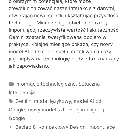
o olbrzymim potencjale, które może
zrewolucjonizować nasze interakcje z danymi,
otwierając nowe ścieżki i kształtując przyszłość
technologii. Mimo że jego obietnice brzmią
imponująco, rzeczywista wartość i skuteczność
Gemini zostanie zweryfikowana dopiero w
praktyce. Kolejne miesiące pokażą, czy nowy
model AI od Google spełni oczekiwania i czy
jego wpływ na technologię będzie tak znaczący,
jak zapowiadano.
Kategorie
Informacje technologiczne
,
Sztuczna
Inteligencja
Tagi
Gemiini model językowy
,
model AI od
Google
,
nowy model sztucznej inteligencji
Google
Beolab 8: Kompaktowy Design, Imponujące