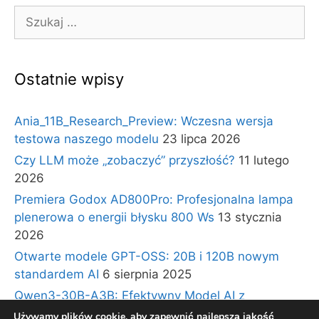
Szukaj:
Ostatnie wpisy
Ania_11B_Research_Preview: Wczesna wersja
testowa naszego modelu
23 lipca 2026
Czy LLM może „zobaczyć” przyszłość?
11 lutego
2026
Premiera Godox AD800Pro: Profesjonalna lampa
plenerowa o energii błysku 800 Ws
13 stycznia
2026
Otwarte modele GPT-OSS: 20B i 120B nowym
standardem AI
6 sierpnia 2025
Qwen3-30B-A3B: Efektywny Model AI z
Architekturą Ekspertów i Długim Kontekstem
30
Używamy plików cookie, aby zapewnić najlepszą jakość