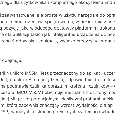
aznego dla użytkownika i kompletnego ekosystemu Endpo
li zaawansowane, ale proste w użyciu narzędzie do op
otężnemu rdzeniowi sprzętowemu, w połączeniu z unik
 pozycję jako wiodącego dostawcy platform mikrokontr
 dla aplikacji takich jak inteligentne urządzenia domow
chrona środowiska, edukacja, wysoko precyzyjne zadania
 obejmuje:
 serii NuMicro M55M1 jest przeznaczony do aplikacji u
Unit) i funkcje AI na urządzeniu, odpowiednie do za
 podstawie czujnika obrazu, mikrofonu i czujników – w 
rocesora. MCU M55M1 obejmuje mechanizm ochrony mod
alnej ML przed potencjalnymi złośliwymi próbami hacki
um, która zapewnia znaczący wzrost wydajności dla apl
(DSP) w małych, niskoenergetycznych systemach wbud