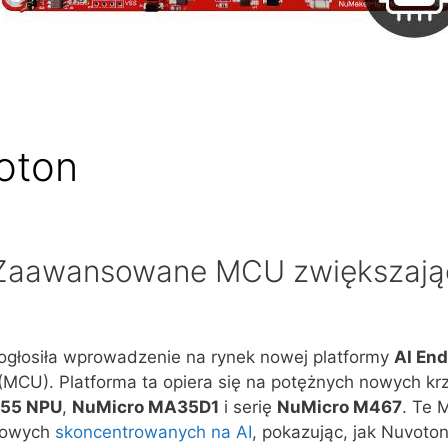
oton
 Zaawansowane MCU zwiększają
 ogłosiła wprowadzenie na rynek nowej platformy
AI End
 (MCU). Platforma ta opiera się na potężnych nowych 
U55 NPU
,
NuMicro MA35D1
i serię
NuMicro M467
. Te 
niowych
skoncentrowanych na AI
, pokazując, jak Nuvoto