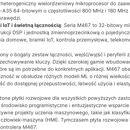
 heterogeniczny wielordzeniowy mikroprocesor do zaa
A35 64-bitowym o częstotliwości 800 MHz i 180 MHz 
krawędzi.
 IoT i świetną łącznością
: Seria M467 to 32-bitowy mi
ji DSP i jednostką zmiennoprzecinkową o pojedynczej p
enia domowe, bramki IoT, kontrola przemysłowa, telekomu
 o bogaty zestaw łączności, wejść/wyjść i peryferii 
rzechowywanie kluczy. Dzięki szerokiej gamie wbudowa
tóre są im potrzebne do konkretnych aplikacji. M467 o
zność w obsłudze różnych modeli ML o różnej wielkości
ść do dostępnej przepustowości, łatwość użycia i elas
żone płytki rozwojowe dla wszystkich powyższych zas
 środowisko programistyczne i entuzjastyczne wsparcie N
wne projekty uczenia maszynowego, takie jak klasyfika
ejs człowiek-maszyna (HMI). Tymczasem płyta rozwojowa
ontrolera M467.