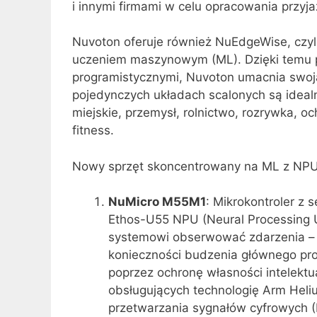
i innymi firmami w celu opracowania przyj
Nuvoton oferuje również NuEdgeWise, czy
uczeniem maszynowym (ML). Dzięki temu p
programistycznymi, Nuvoton umacnia swoją
pojedynczych układach scalonych są idealne
miejskie, przemysł, rolnictwo, rozrywka, o
fitness.
Nowy sprzęt skoncentrowany na ML z NPU
NuMicro M55M1
: Mikrokontroler z
Ethos-U55 NPU (Neural Processing 
systemowi obserwować zdarzenia – na
konieczności budzenia głównego p
poprzez ochronę własności intelektu
obsługujących technologię Arm Heli
przetwarzania sygnałów cyfrowych 