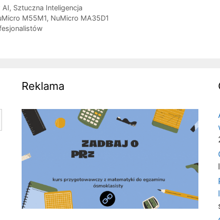
 AI
,
Sztuczna Inteligencja
uMicro M55M1
,
NuMicro MA35D1
esjonalistów
Reklama