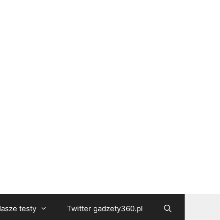
asze testy
Twitter gadzety360.pl