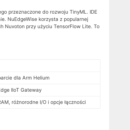
go przeznaczone do rozwoju TinyML. IDE
anie. NuEdgeWise korzysta z popularnej
h Nuvoton przy użyciu TensorFlow Lite. To
arcie dla Arm Helium
dge IIoT Gateway
RAM, różnorodne I/O i opcje łączności