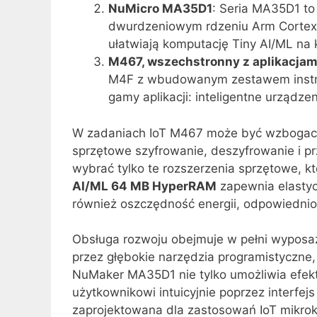
NuMicro MA35D1
: Seria MA35D1 to
dwurdzeniowym rdzeniu Arm Cortex-
ułatwiają komputację Tiny AI/ML na 
M467, wszechstronny z aplikacjami
M4F z wbudowanym zestawem instrukc
gamy aplikacji: inteligentne urządz
W zadaniach IoT M467 może być wzbogacony
sprzętowe szyfrowanie, deszyfrowanie i p
wybrać tylko te rozszerzenia sprzętowe, k
AI/ML 64 MB HyperRAM
zapewnia elastyc
również oszczędność energii, odpowiednio
Obsługa rozwoju obejmuje w pełni wyposa
przez głębokie narzędzia programistyczne,
NuMaker MA35D1 nie tylko umożliwia efekty
użytkownikowi intuicyjnie poprzez interf
zaprojektowana dla zastosowań IoT mikrok