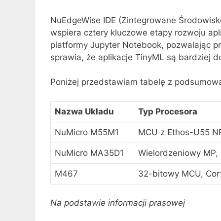
NuEdgeWise IDE (Zintegrowane Środowisko
wspiera cztery kluczowe etapy rozwoju apli
platformy Jupyter Notebook, pozwalając pr
sprawia, że aplikacje TinyML są bardziej d
Poniżej przedstawiam tabelę z podsumow
Nazwa Układu
Typ Procesora
NuMicro M55M1
MCU z Ethos-U55 N
NuMicro MA35D1
Wielordzeniowy MP,
M467
32-bitowy MCU, Co
Na podstawie informacji prasowej