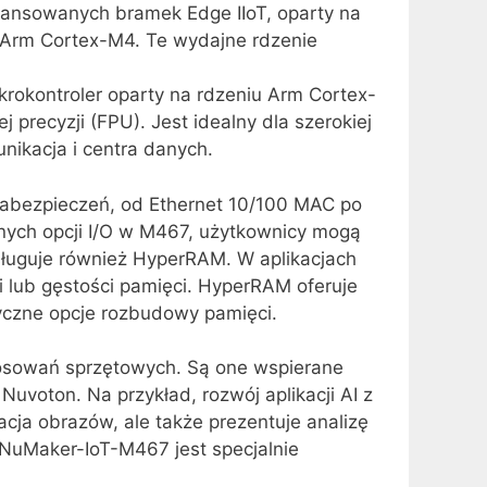
wansowanych bramek Edge IIoT, oparty na
Arm Cortex-M4. Te wydajne rdzenie
krokontroler oparty na rdzeniu Arm Cortex-
recyzji (FPU). Jest idealny dla szerokiej
nikacja i centra danych.
zabezpieczeń, od Ethernet 10/100 MAC po
nych opcji I/O w M467, użytkownicy mogą
bsługuje również HyperRAM. W aplikacjach
 lub gęstości pamięci. HyperRAM oferuje
tyczne opcje rozbudowy pamięci.
tosowań sprzętowych. Są one wspierane
uvoton. Na przykład, rozwój aplikacji AI z
cja obrazów, ale także prezentuje analizę
 NuMaker-IoT-M467 jest specjalnie