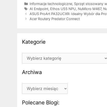
Kategorie
Informacje technologiczne
,
Sprzęt stosowany w
Tagi
AI Endpoint
,
Ethos U55 NPU
,
NuMicro M467
,
N
ASUS ProArt PA32UCXR: Idealny Wybór dla Prof
Acer Routery Predator Connect
Kategorie
Kategorie
Archiwa
Archiwa
Polecane Blogi: