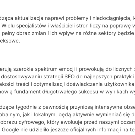
ca aktualizacja naprawi problemy i niedociągnięcia, kt
. Wielu specjalistów i właścicieli stron liczy na poprawę
 pełny obraz zmian i ich wpływ na różne sektory będzi
pleksowe.
rują szerokie spektrum emocji i prowokują do licznych 
dostosowywaniu strategii SEO do najlepszych praktyk 
akości treści i optymalizacji doświadczenia użytkownika
nowią fundament długotrwałego sukcesu w wynikach w
hodzące tygodnie z pewnością przyniosą intensywne obse
obalnym, jak i lokalnym, będą aktywnie wymieniać się 
ajobrazu cyfrowego, który ewoluuje przed naszymi ocz
Google nie udzieliło jeszcze oficjalnych informacji na t