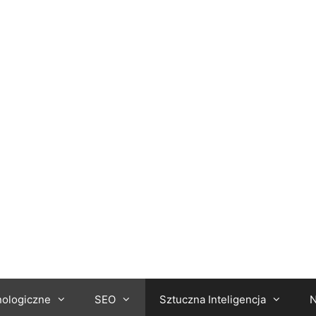
nologiczne
SEO
Sztuczna Inteligencja
N