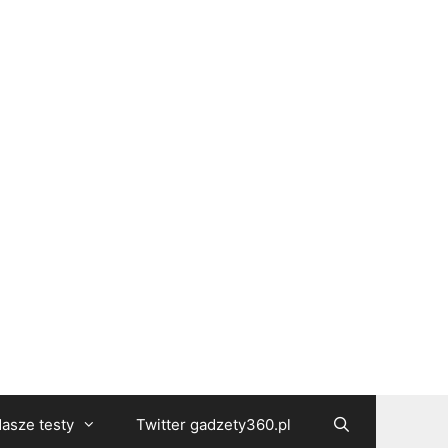
asze testy
Twitter gadzety360.pl