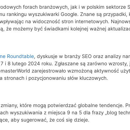
odowych forach branżowych, jak i w polskim sektorze S
ytmu rankingu wyszukiwarki Google. Znane są przypadki
wpływając na widoczność stron internetowych. Najnows
ują, że możemy być świadkami kolejnej ważnej aktualizac
ine Roundtable
, dyskusje w branży SEO oraz analizy na
 8 lutego 2024 roku. Zgłaszane są zarówno wzrosty, ja
bmasterWorld zarejestrowało wzmożoną aktywność użytko
a stronach i pozycjonowaniu słów kluczowych.
 zmiany, które mogą potwierdzać globalne tendencje. 
ch wyszukiwania z miejsca 9 na 5 dla frazy „blog techn
ące, aby sugerować, że coś się dzieje.