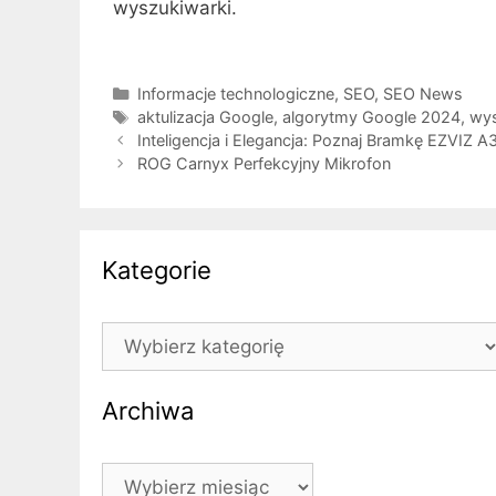
wyszukiwarki.
Kategorie
Informacje technologiczne
,
SEO
,
SEO News
Tagi
aktulizacja Google
,
algorytmy Google 2024
,
wys
Inteligencja i Elegancja: Poznaj Bramkę EZVIZ 
ROG Carnyx Perfekcyjny Mikrofon
Kategorie
Kategorie
Archiwa
Archiwa