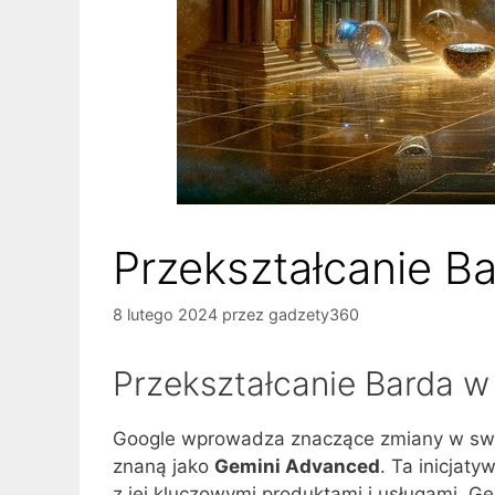
Przekształcanie B
8 lutego 2024
przez
gadzety360
Przekształcanie Barda w
Google wprowadza znaczące zmiany w swojej
znaną jako
Gemini Advanced
. Ta inicjat
z jej kluczowymi produktami i usługami. G