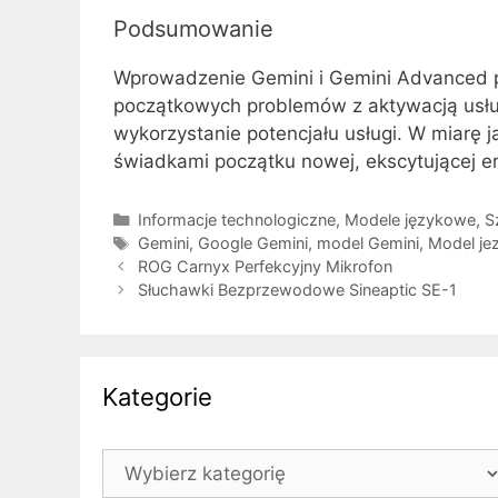
Podsumowanie
Wprowadzenie Gemini i Gemini Advanced pr
początkowych problemów z aktywacją usług
wykorzystanie potencjału usługi. W miarę j
świadkami początku nowej, ekscytującej er
Kategorie
Informacje technologiczne
,
Modele językowe
,
S
Tagi
Gemini
,
Google Gemini
,
model Gemini
,
Model je
ROG Carnyx Perfekcyjny Mikrofon
Słuchawki Bezprzewodowe Sineaptic SE-1
Kategorie
Kategorie