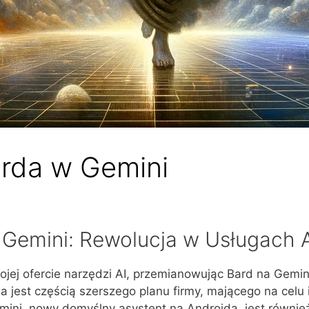
arda w Gemini
 Gemini: Rewolucja w Usługach A
 ofercie narzędzi AI, przemianowując Bard na Gemini i
ywa jest częścią szerszego planu firmy, mającego na celu
emini, nowy domyślny asystent na Androida, jest również