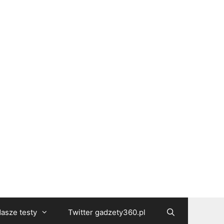
asze testy
Twitter gadzety360.pl