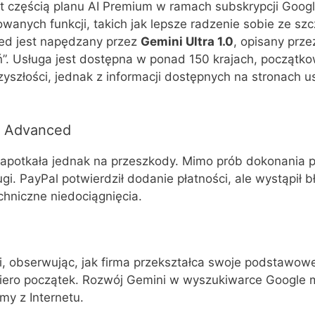
st częścią planu AI Premium w ramach subskrypcji Goog
nych funkcji, takich jak lepsze radzenie sobie ze szc
ed jest napędzany przez
Gemini Ultra 1.0
, opisany prze
. Usługa jest dostępna w ponad 150 krajach, początkow
złości, jednak z informacji dostępnych na stronach u
i Advanced
otkała jednak na przeszkody. Mimo prób dokonania płat
ugi. PayPal potwierdził dodanie płatności, ale wystąpił
hniczne niedociągnięcia.
, obserwując, jak firma przekształca swoje podstawow
dopiero początek. Rozwój Gemini w wyszukiwarce Google
my z Internetu.