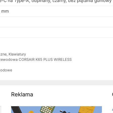
e-C na Type-A, odpinany, czarny, bez plątania gumowy
5 mm
czne
,
Klawiatury
przewodowa CORSAIR K65 PLUS WIRELESS
ewodowe
Reklama