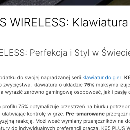
S WIRELESS: Klawiatur
SS: Perfekcja i Styl w Świecie
datku do swojej nagradzanej serii
klawiatur do gier
:
K
 zwycięstwa, klawiatura o układzie
75%
maksymalizuje 
wyrazić zarówno gamingową osobowość, jak i pasję do
rofilu 75% optymalizuje przestrzeń na biurku potrzeb
, ułatwiając kontrolę w grze.
Pre-smarowane
przełączni
recyzyjną reakcją. Możliwość wymiany przełączników na 
tury do indywidualnych preferencji gracza. K65 PLUS 