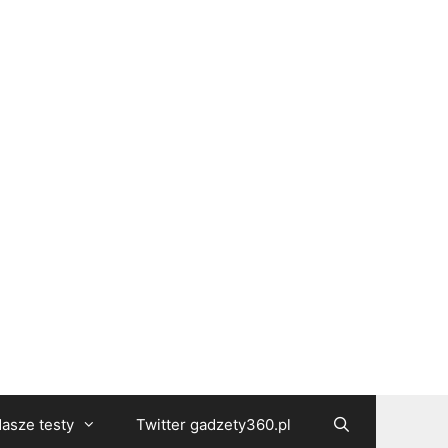
asze testy
Twitter gadzety360.pl