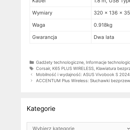
Kabel
1.8 m, USB Typ
Wymiary
320 x 136 x 3
Waga
0.918kg
Gwarancja
Dwa lata
Kategorie
Gadżety technologiczne
,
Informacje technologi
Tagi
Corsair
,
K65 PLUS WIRELESS
,
Klawiatura bez
Mobilność i wydajność: ASUS Vivobook S 2024
ACCENTUM Plus Wireless: Słuchawki bezprz
Kategorie
Kategorie