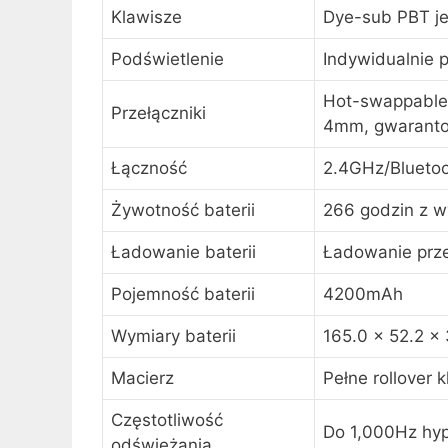
Klawisze
Dye-sub PBT j
Podświetlenie
Indywidualnie 
Hot-swappable 
Przełączniki
4mm, gwaranto
Łączność
2.4GHz/Bluetoo
Żywotność baterii
266 godzin z 
Ładowanie baterii
Ładowanie prze
Pojemność baterii
4200mAh
Wymiary baterii
165.0 x 52.2 x
Macierz
Pełne rollover 
Częstotliwość
Do 1,000Hz hyp
odświeżania