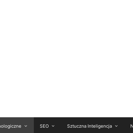
nologiczne
SEO
Sztuczna Inteligencja
N