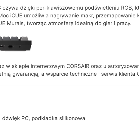
 ożywa dzięki per-klawiszowemu podświetleniu RGB, k
 Moc iCUE umożliwia nagrywanie makr, przemapowanie kl
E Murals, tworząc atmosferę idealną do gier i pracy.
z w sklepie internetowym CORSAIR oraz u autoryzowa
letnią gwarancją, a wsparcie techniczne i serwis klient
a dźwięk PC, podkładka silikonowa