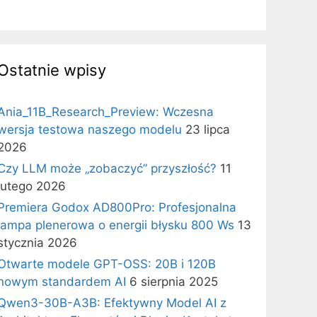
Ostatnie wpisy
Ania_11B_Research_Preview: Wczesna
wersja testowa naszego modelu
23 lipca
2026
Czy LLM może „zobaczyć” przyszłość?
11
lutego 2026
Premiera Godox AD800Pro: Profesjonalna
lampa plenerowa o energii błysku 800 Ws
13
stycznia 2026
Otwarte modele GPT-OSS: 20B i 120B
nowym standardem AI
6 sierpnia 2025
Qwen3-30B-A3B: Efektywny Model AI z