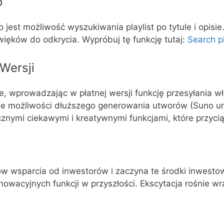
o
st możliwość wyszukiwania playlist po tytule i opisie.
więków do odkrycia. Wypróbuj tę funkcję tutaj:
Search pl
Wersji
e, wprowadzając w płatnej wersji funkcję przesyłania w
je możliwości dłuższego generowania utworów (Suno u
icznymi ciekawymi i kreatywnymi funkcjami, które przyci
w wsparcia od inwestorów i zaczyna te środki inwestowa
wacyjnych funkcji w przyszłości. Ekscytacja rośnie wr