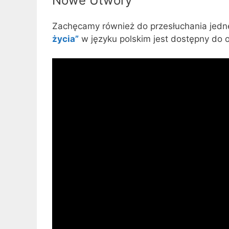
Nowe Utwory
Zachęcamy również do przesłuchania jed
życia”
w języku polskim jest dostępny do od