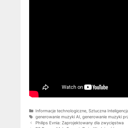
Kategorie
Informacje technologiczne
,
Sztuczna Inteligencj
Tagi
generowanie muzyki AI
,
generowanie muzyki prz
Philips Evnia: Zaprojektowany dla zwycięstwa