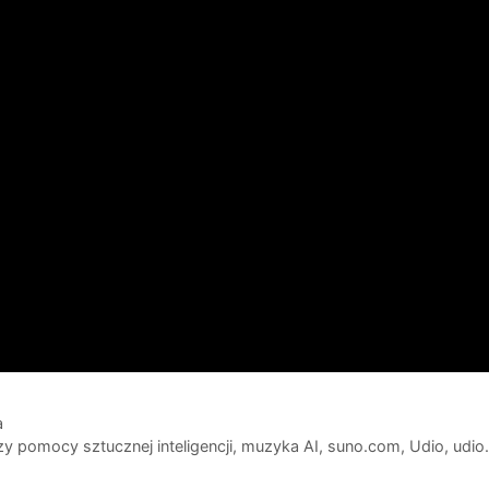
a
y pomocy sztucznej inteligencji
,
muzyka AI
,
suno.com
,
Udio
,
udio