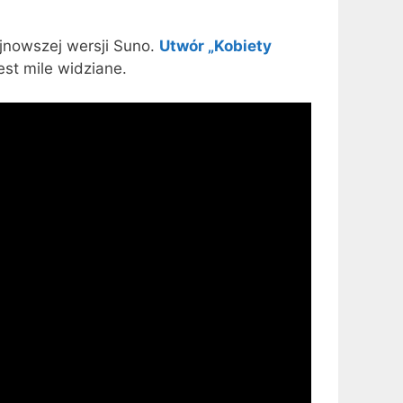
nowszej wersji Suno.
Utwór „Kobiety
est mile widziane.