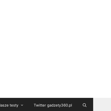
asze testy
Twitter gadzety360.pl