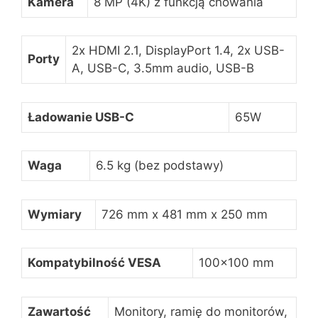
Kamera
8 MP (4K) z funkcją chowania
2x HDMI 2.1, DisplayPort 1.4, 2x USB-
Porty
A, USB-C, 3.5mm audio, USB-B
Ładowanie USB-C
65W
Waga
6.5 kg (bez podstawy)
Wymiary
726 mm x 481 mm x 250 mm
Kompatybilność VESA
100×100 mm
Zawartość
Monitory, ramię do monitorów,