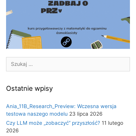
Szukaj:
Ostatnie wpisy
Ania_11B_Research_Preview: Wczesna wersja
testowa naszego modelu
23 lipca 2026
Czy LLM może „zobaczyć” przyszłość?
11 lutego
2026