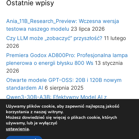
Ostatnie wpisy
Ania_11B_Research_Preview: Wczesna wersja
testowa naszego modelu
23 lipca 2026
Czy LLM może „zobaczyć” przyszłość?
11 lutego
2026
Premiera Godox AD800Pro: Profesjonalna lampa
plenerowa o energii błysku 800 Ws
13 stycznia
2026
Otwarte modele GPT-OSS: 20B i 120B nowym
standardem AI
6 sierpnia 2025
Qwen3-30B-A3B: Efektywny Model AI z
Architekturą Ekspertów i Długim Kontekstem
30
Używamy plików cookie, aby zapewnić najlepszą jakość
korzystania z naszej witryny.
lipca 2025
Możesz dowiedzieć się więcej o plikach cookie, których
używamy, lub je wyłączyć
ustawienia
.
© 2026 BLOG TECHNOLOGICZNY Gadzety360.pl
•