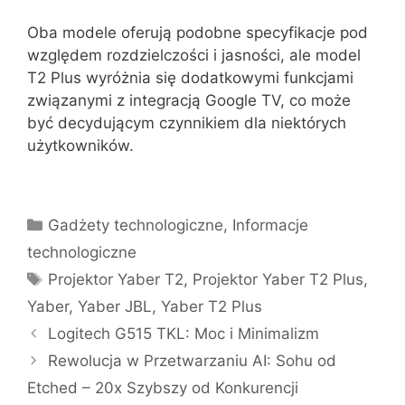
Oba modele oferują podobne specyfikacje pod
względem rozdzielczości i jasności, ale model
T2 Plus wyróżnia się dodatkowymi funkcjami
związanymi z integracją Google TV, co może
być decydującym czynnikiem dla niektórych
użytkowników.
Kategorie
Gadżety technologiczne
,
Informacje
technologiczne
Tagi
Projektor Yaber T2
,
Projektor Yaber T2 Plus
,
Yaber
,
Yaber JBL
,
Yaber T2 Plus
Logitech G515 TKL: Moc i Minimalizm
Rewolucja w Przetwarzaniu AI: Sohu od
Etched – 20x Szybszy od Konkurencji