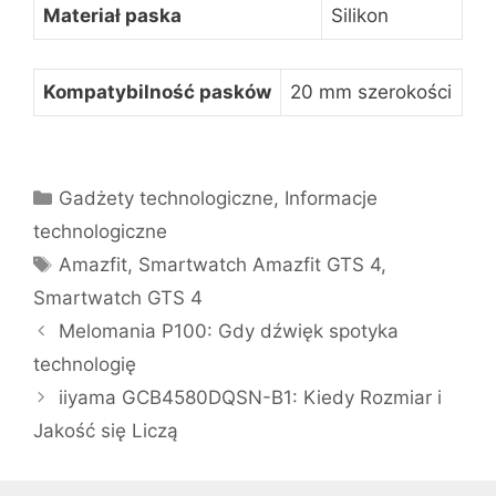
Materiał paska
Silikon
Kompatybilność pasków
20 mm szerokości
Kategorie
Gadżety technologiczne
,
Informacje
technologiczne
Tagi
Amazfit
,
Smartwatch Amazfit GTS 4
,
Smartwatch GTS 4
Melomania P100: Gdy dźwięk spotyka
technologię
iiyama GCB4580DQSN-B1: Kiedy Rozmiar i
Jakość się Liczą