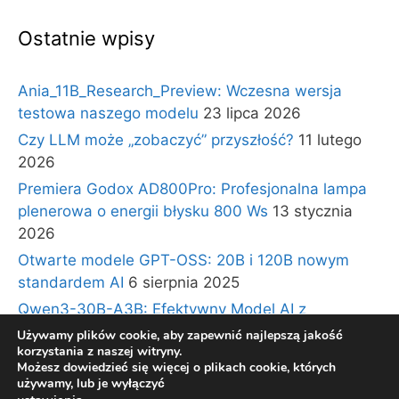
Ostatnie wpisy
Ania_11B_Research_Preview: Wczesna wersja
testowa naszego modelu
23 lipca 2026
Czy LLM może „zobaczyć” przyszłość?
11 lutego
2026
Premiera Godox AD800Pro: Profesjonalna lampa
plenerowa o energii błysku 800 Ws
13 stycznia
2026
Otwarte modele GPT-OSS: 20B i 120B nowym
standardem AI
6 sierpnia 2025
Qwen3-30B-A3B: Efektywny Model AI z
Architekturą Ekspertów i Długim Kontekstem
30
Używamy plików cookie, aby zapewnić najlepszą jakość
korzystania z naszej witryny.
lipca 2025
Możesz dowiedzieć się więcej o plikach cookie, których
używamy, lub je wyłączyć