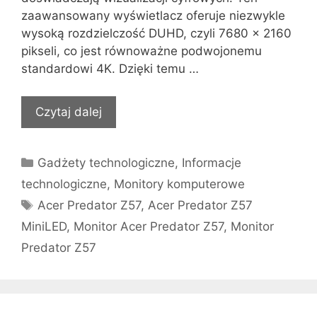
zaawansowany wyświetlacz oferuje niezwykle
wysoką rozdzielczość DUHD, czyli 7680 × 2160
pikseli, co jest równoważne podwojonemu
standardowi 4K. Dzięki temu …
Czytaj dalej
Kategorie
Gadżety technologiczne
,
Informacje
technologiczne
,
Monitory komputerowe
Tagi
Acer Predator Z57
,
Acer Predator Z57
MiniLED
,
Monitor Acer Predator Z57
,
Monitor
Predator Z57