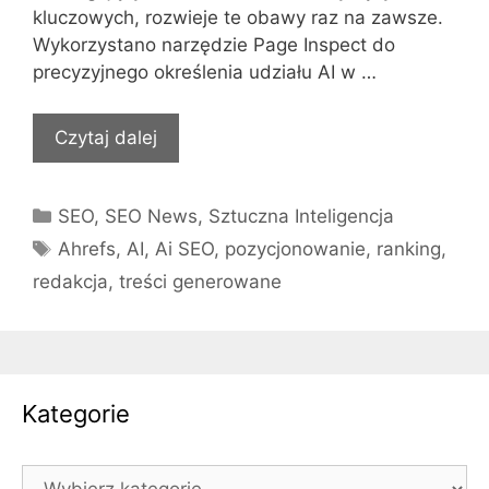
kluczowych, rozwieje te obawy raz na zawsze.
Wykorzystano narzędzie Page Inspect do
precyzyjnego określenia udziału AI w …
Czytaj dalej
Kategorie
SEO
,
SEO News
,
Sztuczna Inteligencja
Tagi
Ahrefs
,
AI
,
Ai SEO
,
pozycjonowanie
,
ranking
,
redakcja
,
treści generowane
Kategorie
Kategorie