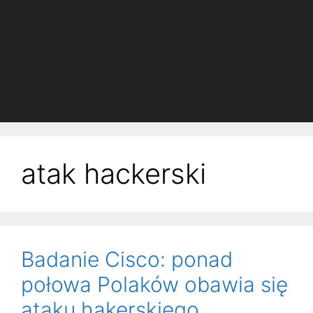
atak hackerski
Badanie Cisco: ponad
połowa Polaków obawia się
ataku hakerskiego