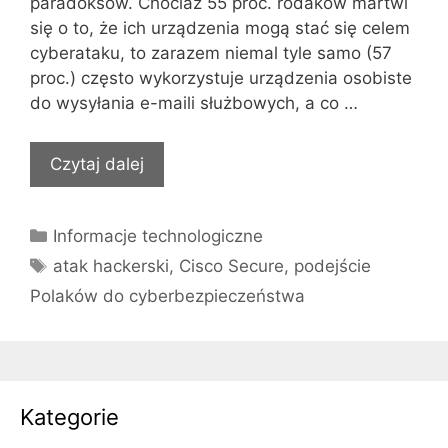
paradoksów. Chociaż 55 proc. rodaków martwi
się o to, że ich urządzenia mogą stać się celem
cyberataku, to zarazem niemal tyle samo (57
proc.) często wykorzystuje urządzenia osobiste
do wysyłania e-maili służbowych, a co …
Czytaj dalej
Kategorie
Informacje technologiczne
Tagi
atak hackerski
,
Cisco Secure
,
podejście
Polaków do cyberbezpieczeństwa
Kategorie