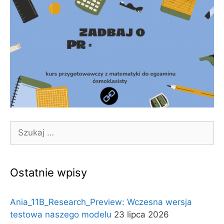
Szukaj:
Ostatnie wpisy
Ania_11B_Research_Preview: Wczesna wersja
testowa naszego modelu
23 lipca 2026