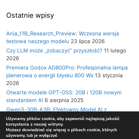
Ostatnie wpisy
Ania_11B_Research_Preview: Wczesna wersja
testowa naszego modelu
23 lipca 2026
Czy LLM może „zobaczyć” przyszłość?
11 lutego
2026
Premiera Godox AD800Pro: Profesjonalna lampa
plenerowa o energii błysku 800 Ws
13 stycznia
2026
Otwarte modele GPT-OSS: 20B i 120B nowym
standardem AI
6 sierpnia 2025
Qwen3-30B-A3B: Efektywny Model AI z
Architekturą Ekspertów i Długim Kontekstem
30
Używamy plików cookie, aby zapewnić najlepszą jakość
korzystania z naszej witryny.
lipca 2025
Możesz dowiedzieć się więcej o plikach cookie, których
używamy, lub je wyłączyć