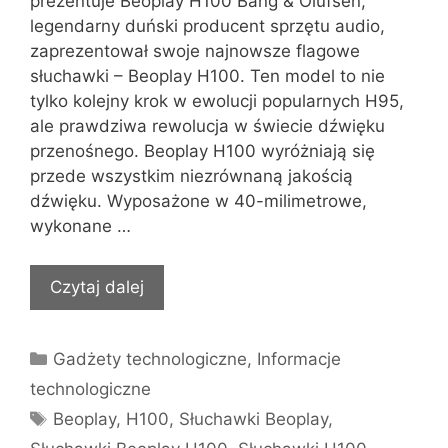
prezentuje Beoplay H100 Bang & Olufsen,
legendarny duński producent sprzętu audio,
zaprezentował swoje najnowsze flagowe
słuchawki – Beoplay H100. Ten model to nie
tylko kolejny krok w ewolucji popularnych H95,
ale prawdziwa rewolucja w świecie dźwięku
przenośnego. Beoplay H100 wyróżniają się
przede wszystkim niezrównaną jakością
dźwięku. Wyposażone w 40-milimetrowe,
wykonane …
Czytaj dalej
Kategorie
Gadżety technologiczne
,
Informacje
technologiczne
Tagi
Beoplay
,
H100
,
Słuchawki Beoplay
,