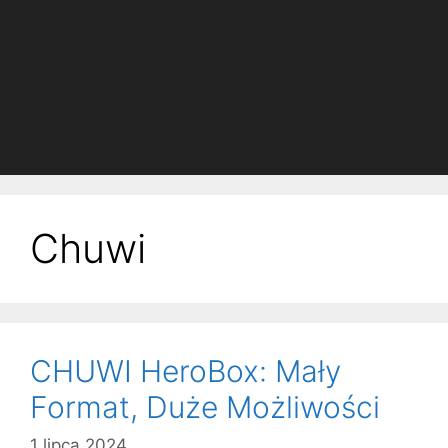
Chuwi
CHUWI HeroBox: Mały
Format, Duże Możliwości
1 lipca 2024