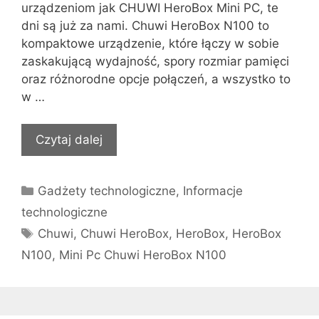
urządzeniom jak CHUWI HeroBox Mini PC, te
dni są już za nami. Chuwi HeroBox N100 to
kompaktowe urządzenie, które łączy w sobie
zaskakującą wydajność, spory rozmiar pamięci
oraz różnorodne opcje połączeń, a wszystko to
w …
Czytaj dalej
Kategorie
Gadżety technologiczne
,
Informacje
technologiczne
Tagi
Chuwi
,
Chuwi HeroBox
,
HeroBox
,
HeroBox
N100
,
Mini Pc Chuwi HeroBox N100