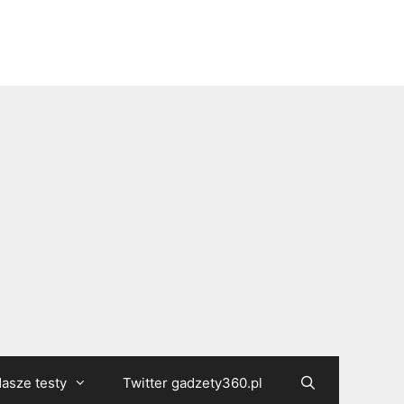
asze testy
Twitter gadzety360.pl