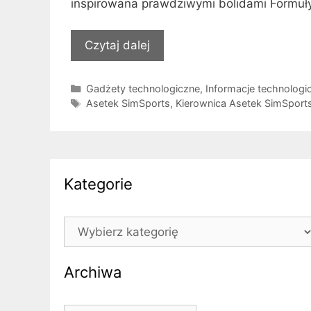
inspirowana prawdziwymi bolidami Formuły
Czytaj dalej
Kategorie
Gadżety technologiczne
,
Informacje technologi
Tagi
Asetek SimSports
,
Kierownica Asetek SimSport
Kategorie
Kategorie
Archiwa