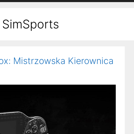
 SimSports
Box: Mistrzowska Kierownica