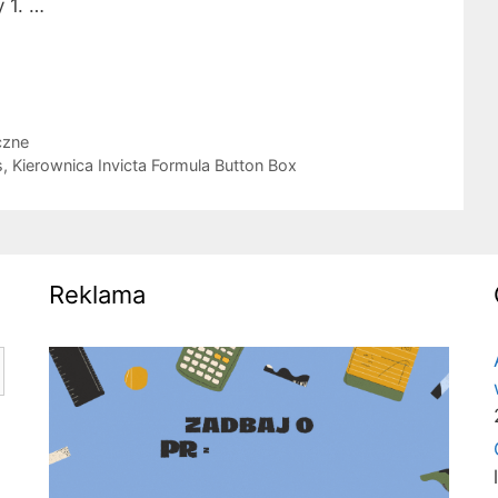
 1. …
czne
s
,
Kierownica Invicta Formula Button Box
Reklama