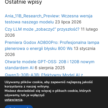
Ostatnie wpisy
Ania_11B_Research_Preview: Wczesna wersja
testowa naszego modelu
23 lipca 2026
Czy LLM może „zobaczyć” przyszłość?
11 lutego
2026
Premiera Godox AD800Pro: Profesjonalna lampa
plenerowa o energii błysku 800 Ws
13 stycznia
2026
Otwarte modele GPT-OSS: 20B i 120B nowym
standardem AI
6 sierpnia 2025
Qwen3-30B-A3B: Efektywny Model AI z
Architekturą Ekspertów i Długim Kontekstem
30
Używamy plików cookie, aby zapewnić najlepszą jakość
korzystania z naszej witryny.
lipca 2025
Możesz dowiedzieć się więcej o plikach cookie, których
używamy, lub je wyłączyć
ustawienia
.
© 2026 BLOG TECHNOLOGICZNY Gadzety360.pl
•