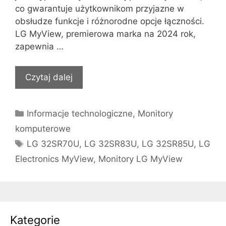
co gwarantuje użytkownikom przyjazne w
obsłudze funkcje i różnorodne opcje łączności.
LG MyView, premierowa marka na 2024 rok,
zapewnia …
Czytaj dalej
Kategorie
Informacje technologiczne
,
Monitory
komputerowe
Tagi
LG 32SR70U
,
LG 32SR83U
,
LG 32SR85U
,
LG
Electronics MyView
,
Monitory LG MyView
Kategorie