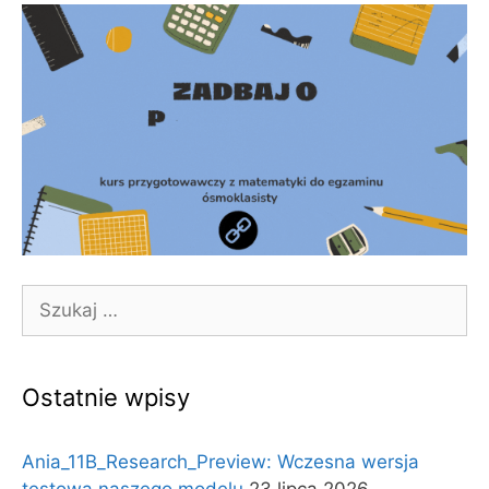
Szukaj:
Ostatnie wpisy
Ania_11B_Research_Preview: Wczesna wersja
testowa naszego modelu
23 lipca 2026