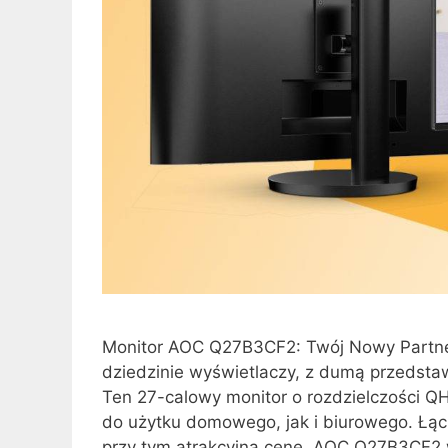
Monitor AOC Q27B3CF2: Twój Nowy Partner
dziedzinie wyświetlaczy, z dumą przedst
Ten 27-calowy monitor o rozdzielczości 
do użytku domowego, jak i biurowego. Łącz
przy tym atrakcyjną cenę. AOC Q27B3CF2