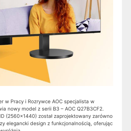
 w Pracy i Rozrywce AOC specjalista w
awia nowy model z serii B3 – AOC Q27B3CF2.
QHD (2560×1440) został zaprojektowany zarówno
y elegancki design z funkcjonalnością, oferując
 wyróżnia …