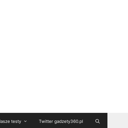
asze testy
Twitter gadzety360.pl