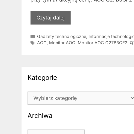
Czytaj dalej
Kategorie
Gadżety technologiczne
,
Informacje technologi
Tagi
AOC
,
Monitor AOC
,
Monitor AOC Q27B3CF2
,
Q
Kategorie
Kategorie
Archiwa
Archiwa