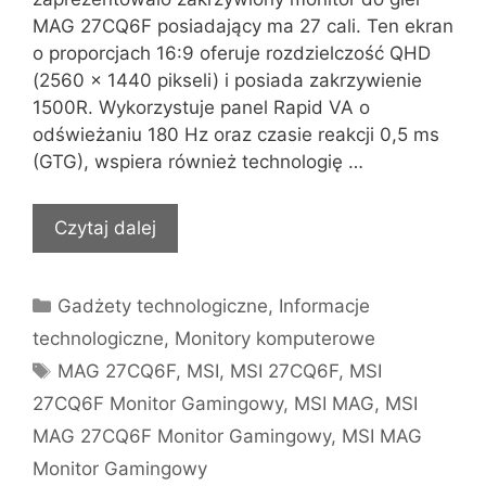
MAG 27CQ6F posiadający ma 27 cali. Ten ekran
o proporcjach 16:9 oferuje rozdzielczość QHD
(2560 x 1440 pikseli) i posiada zakrzywienie
1500R. Wykorzystuje panel Rapid VA o
odświeżaniu 180 Hz oraz czasie reakcji 0,5 ms
(GTG), wspiera również technologię …
Czytaj dalej
Kategorie
Gadżety technologiczne
,
Informacje
technologiczne
,
Monitory komputerowe
Tagi
MAG 27CQ6F
,
MSI
,
MSI 27CQ6F
,
MSI
27CQ6F Monitor Gamingowy
,
MSI MAG
,
MSI
MAG 27CQ6F Monitor Gamingowy
,
MSI MAG
Monitor Gamingowy