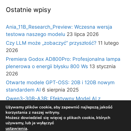
Ostatnie wpisy
Ania_11B_Research_Preview: Wczesna wersja
testowa naszego modelu
23 lipca 2026
Czy LLM może „zobaczyć” przyszłość?
11 lutego
2026
Premiera Godox AD800Pro: Profesjonalna lampa
plenerowa o energii błysku 800 Ws
13 stycznia
2026
Otwarte modele GPT-OSS: 20B i 120B nowym
standardem AI
6 sierpnia 2025
Qwen3-30B-A3B: Efektywny Model AI z
Architekturą Ekspertów i Długim Kontekstem
30
Używamy plików cookie, aby zapewnić najlepszą jakość
korzystania z naszej witryny.
lipca 2025
Możesz dowiedzieć się więcej o plikach cookie, których
używamy, lub je wyłączyć
ustawienia
.