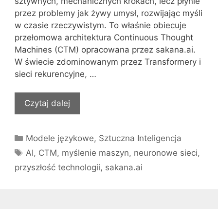
sztywnych, mechanicznych krokach, lecz płynie
przez problemy jak żywy umysł, rozwijając myśli
w czasie rzeczywistym. To właśnie obiecuje
przełomowa architektura Continuous Thought
Machines (CTM) opracowana przez sakana.ai.
W świecie zdominowanym przez Transformery i
sieci rekurencyjne, …
Czytaj dalej
Kategorie
Modele językowe
,
Sztuczna Inteligencja
Tagi
AI
,
CTM
,
myślenie maszyn
,
neuronowe sieci
,
przyszłość technologii
,
sakana.ai