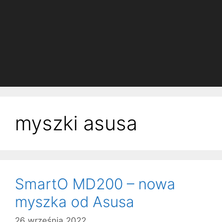
myszki asusa
SmartO MD200 – nowa
myszka od Asusa
26 września 2022