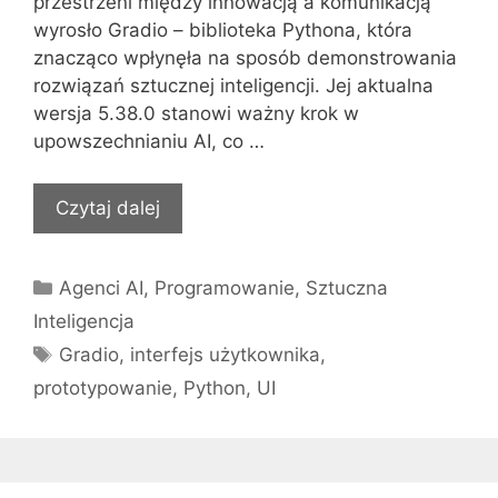
przestrzeni między innowacją a komunikacją
wyrosło Gradio – biblioteka Pythona, która
znacząco wpłynęła na sposób demonstrowania
rozwiązań sztucznej inteligencji. Jej aktualna
wersja 5.38.0 stanowi ważny krok w
upowszechnianiu AI, co …
Czytaj dalej
Kategorie
Agenci AI
,
Programowanie
,
Sztuczna
Inteligencja
Tagi
Gradio
,
interfejs użytkownika
,
prototypowanie
,
Python
,
UI