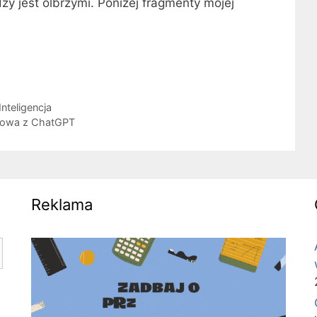
zy jest olbrzymi. Poniżej fragmenty mojej
nteligencja
owa z ChatGPT
Reklama