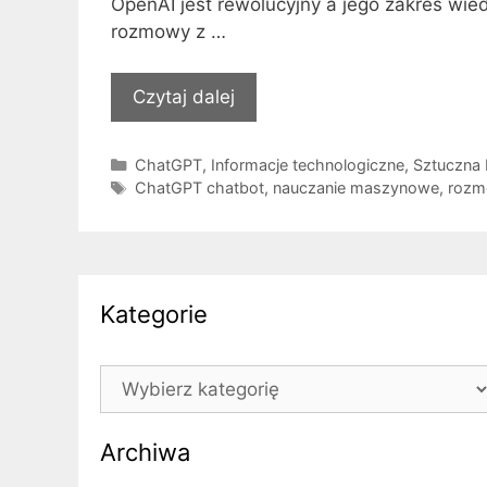
OpenAI jest rewolucyjny a jego zakres wied
rozmowy z …
Czytaj dalej
Kategorie
ChatGPT
,
Informacje technologiczne
,
Sztuczna I
Tagi
ChatGPT chatbot
,
nauczanie maszynowe
,
rozm
Kategorie
Kategorie
Archiwa