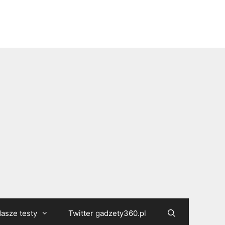
asze testy
Twitter gadzety360.pl