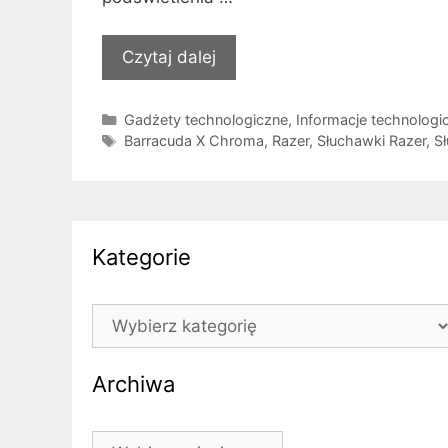
Czytaj dalej
Kategorie
Gadżety technologiczne
,
Informacje technologi
Tagi
Barracuda X Chroma
,
Razer
,
Słuchawki Razer
,
S
Kategorie
Kategorie
Archiwa
Archiwa