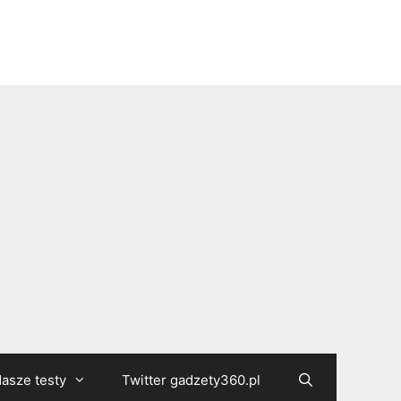
asze testy
Twitter gadzety360.pl