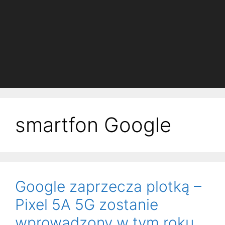
smartfon Google
Google zaprzecza plotką –
Pixel 5A 5G zostanie
wprowadzony w tym roku.