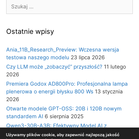
Szukaj:
Ostatnie wpisy
Ania_11B_Research_Preview: Wczesna wersja
testowa naszego modelu
23 lipca 2026
Czy LLM może „zobaczyć” przyszłość?
11 lutego
2026
Premiera Godox AD800Pro: Profesjonalna lampa
plenerowa o energii błysku 800 Ws
13 stycznia
2026
Otwarte modele GPT-OSS: 20B i 120B nowym
standardem AI
6 sierpnia 2025
Qwen3-30B-A3B: Efektywny Model AI z
Architekturą Ekspertów i Długim Kontekstem
30
Używamy plików cookie, aby zapewnić najlepszą jakość