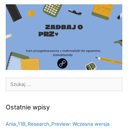
Szukaj:
Ostatnie wpisy
Ania_11B_Research_Preview: Wczesna wersja