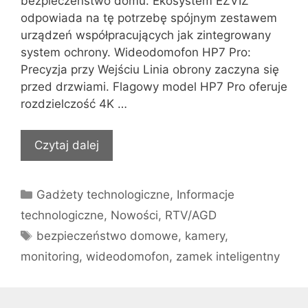
bezpieczeństwo domu. Ekosystem EZVIZ
odpowiada na tę potrzebę spójnym zestawem
urządzeń współpracujących jak zintegrowany
system ochrony. Wideodomofon HP7 Pro:
Precyzja przy Wejściu Linia obrony zaczyna się
przed drzwiami. Flagowy model HP7 Pro oferuje
rozdzielczość 4K …
Czytaj dalej
Kategorie
Gadżety technologiczne
,
Informacje
technologiczne
,
Nowości
,
RTV/AGD
Tagi
bezpieczeństwo domowe
,
kamery
,
monitoring
,
wideodomofon
,
zamek inteligentny