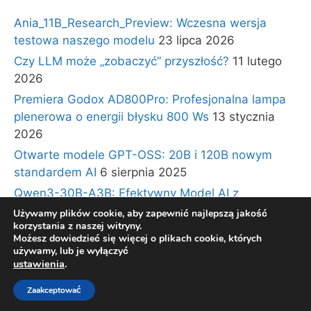
Ania_11B_Research_Preview: Wczesna wersja
testowa naszego modelu
23 lipca 2026
Czy LLM może „zobaczyć” przyszłość?
11 lutego
2026
Premiera Godox AD800Pro: Profesjonalna lampa
plenerowa o energii błysku 800 Ws
13 stycznia
2026
Otwarte modele GPT-OSS: 20B i 120B nowym
standardem AI
6 sierpnia 2025
Qwen3-30B-A3B: Efektywny Model AI z
Architekturą Ekspertów i Długim Kontekstem
30
Używamy plików cookie, aby zapewnić najlepszą jakość
korzystania z naszej witryny.
lipca 2025
Możesz dowiedzieć się więcej o plikach cookie, których
używamy, lub je wyłączyć
ustawienia
.
© 2026 BLOG TECHNOLOGICZNY Gadzety360.pl
•
Zaakceptować
Zbudowany z
GeneratePress